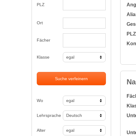
Ange
PLZ
Alia
Ort
Gesc
PLZ 
Fächer
Kon
Klasse
Suche verfeinern
Na
Fäc
Wo
Klas
Lehrsprache
Unte
Alter
Unte