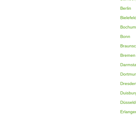
Berlin
Bielefel
Bochum
Bonn
Braunsc
Bremen
Darmsta
Dortmu
Dresde
Duisbur
Düsseld
Erlange