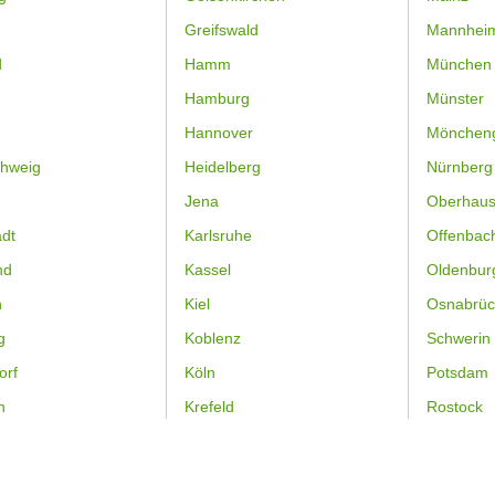
Greifswald
Mannhei
d
Hamm
München
Hamburg
Münster
Hannover
Mönchen
hweig
Heidelberg
Nürnberg
Jena
Oberhau
dt
Karlsruhe
Offenbac
nd
Kassel
Oldenbur
n
Kiel
Osnabrüc
g
Koblenz
Schwerin
orf
Köln
Potsdam
n
Krefeld
Rostock