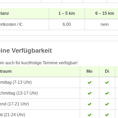
stanz
1 – 5 km
6 – 15 km
rtkosten / €:
6,00
nein
ine Verfügbarkeit
bin auch für kurzfristige Termine verfügbar!
itraum
Mo
Di
mittag (7-13 Uhr)
hmittag (13-17 Uhr)
nd (17-21 Uhr)
t (21-24 Uhr)