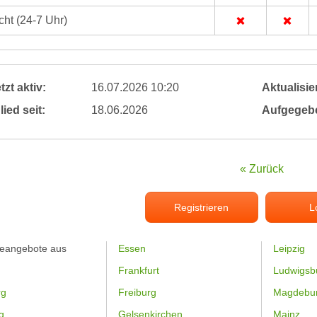
ht (24-7 Uhr)
tzt aktiv:
16.07.2026 10:20
Aktualisier
lied seit:
18.06.2026
Aufgegeb
« Zurück
Registrieren
L
feangebote aus
Essen
Leipzig
Frankfurt
Ludwigsb
rg
Freiburg
Magdebu
g
Gelsenkirchen
Mainz