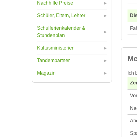
Nachhilfe Preise
Di
Schüler, Eltern, Lehrer
Schulferienkalender &
Fah
Stundenplan
Kultusministerien
Me
Tandempartner
Ich 
Magazin
Ze
Vor
Nac
Abe
Spä