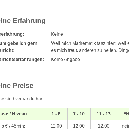
ine Erfahrung
rerfahrung:
Keine
um gebe ich gern
Weil mich Mathematik fasziniert, weil 
rricht:
es mich freut, anderen zu helfen, Ding
errichtserfahrungen:
Keine Angabe
ine Preise
se sind verhandelbar.
sse / Niveau
1 - 6
7 - 10
11 - 13
F
is € / 45min:
12,00
12,00
12,00
nei