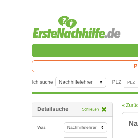
P
Ich suche
PLZ
« Zurü
Detailsuche
Schließen
Na
Was