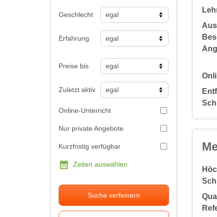
Leh
Geschlecht
Aus
Bes
Erfahrung
Ang
Preise bis
Onli
Zuletzt aktiv
Ent
Sch
Online-Unterricht
Nur private Angebote
Me
Kurzfristig verfügbar
Zeiten auswählen
Höc
Sch
Suche verfeinern
Qual
Ref