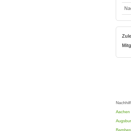
Nac
Zule
Mitg
Nachhil
Aachen
Augsbu
Bamber