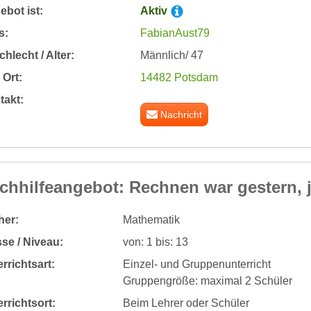
bot ist:
Aktiv
s:
FabianAust79
hlecht / Alter:
Männlich/ 47
Ort:
14482 Potsdam
takt:
Nachricht
chhilfeangebot: Rechnen war gestern, j
her:
Mathematik
se / Niveau:
von: 1 bis: 13
rrichtsart:
Einzel- und Gruppenunterricht
Gruppengröße: maximal 2 Schüler
rrichtsort:
Beim Lehrer oder Schüler