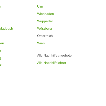
m
Ulm
Wiesbaden
Wuppertal
gladbach
Würzburg
Österreich
sen
Wien
h
Alle Nachhilfeangebote
g
Alle Nachhilfelehrer
k