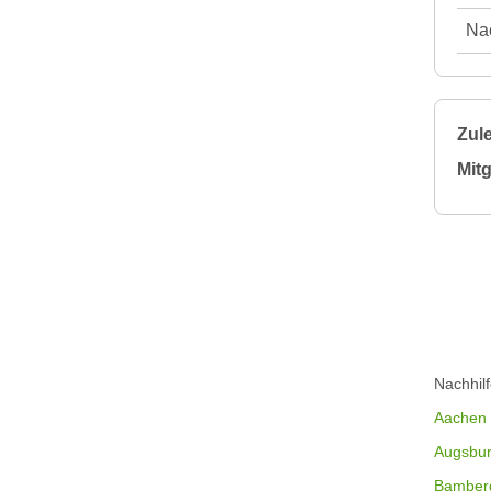
Nac
Zule
Mitg
Nachhil
Aachen
Augsbu
Bamber