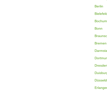
Berlin
Bielefel
Bochum
Bonn
Braunsc
Bremen
Darmsta
Dortmu
Dresde
Duisbur
Düsseld
Erlange