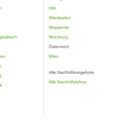
m
Ulm
Wiesbaden
Wuppertal
gladbach
Würzburg
Österreich
sen
Wien
h
Alle Nachhilfeangebote
g
Alle Nachhilfelehrer
k