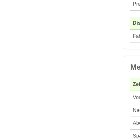
Pre
Di
Fah
Me
Ze
Vor
Nac
Abe
Spä