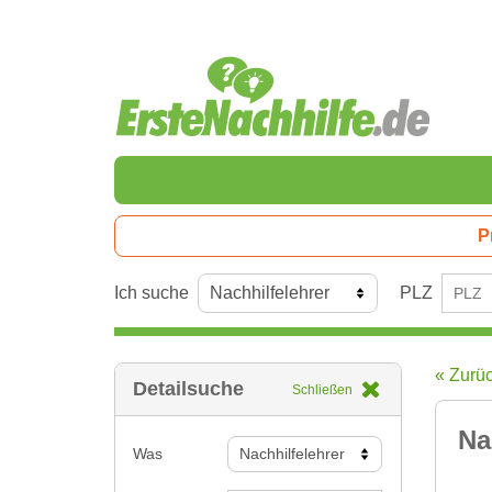
P
Ich suche
PLZ
« Zurü
Detailsuche
Schließen
Na
Was