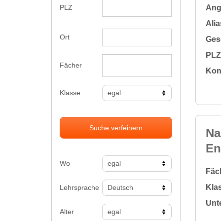
Ange
PLZ
Alia
Ort
Gesc
PLZ 
Fächer
Kon
Klasse
Suche verfeinern
Na
En
Wo
Fäc
Klas
Lehrsprache
Unte
Alter