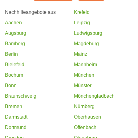
Nachhilfeangebote aus
Krefeld
Aachen
Leipzig
Augsburg
Ludwigsburg
Bamberg
Magdeburg
Berlin
Mainz
Bielefeld
Mannheim
Bochum
München
Bonn
Münster
Braunschweig
Mönchengladbach
Bremen
Nürnberg
Darmstadt
Oberhausen
Dortmund
Offenbach
Dresden
Oldenburg