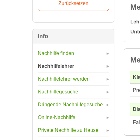
Me
Leh
Unt
Info
Nachhilfe finden
Me
Nachhilfelehrer
Kla
Nachhilfelehrer werden
Pre
Nachhilfegesuche
Dringende Nachhilfegesuche
Di
Online-Nachhilfe
Fah
Private Nachhilfe zu Hause