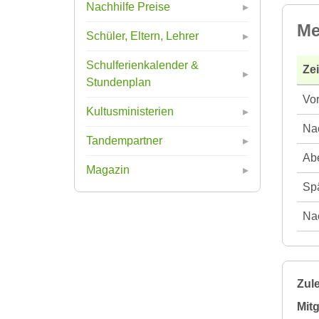
Nachhilfe Preise
Me
Schüler, Eltern, Lehrer
Schulferienkalender &
Ze
Stundenplan
Vor
Kultusministerien
Nac
Tandempartner
Abe
Magazin
Spä
Nac
Zule
Mitg