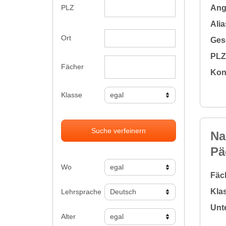
Ange
PLZ
Alia
Ort
Gesc
PLZ 
Fächer
Kon
Klasse
Suche verfeinern
Na
Pä
Wo
Fäc
Klas
Lehrsprache
Unte
Alter