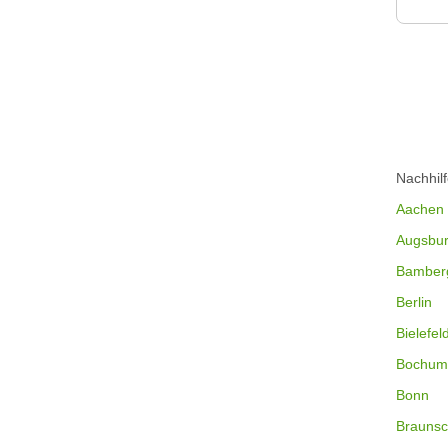
Nachhil
Aachen
Augsbu
Bamber
Berlin
Bielefel
Bochum
Bonn
Braunsc