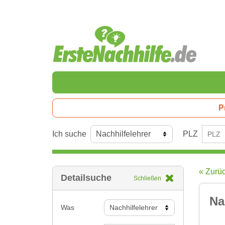
P
Ich suche
PLZ
« Zurü
Detailsuche
Schließen
Na
Was