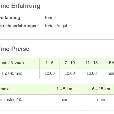
ine Erfahrung
rerfahrung:
Keine
errichtserfahrungen:
Keine Angabe
ine Preise
sse / Niveau
1 - 6
7 - 10
11 - 13
F
is € / 45min:
10,00
10,00
10,00
nei
stanz
1 – 5 km
6 – 15 km
rtkosten / €:
nein
nein