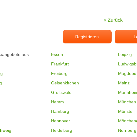
« Zurück
Registrieren
L
feangebote aus
Essen
Leipzig
Frankfurt
Ludwigsb
rg
Freiburg
Magdebu
g
Gelsenkirchen
Mainz
Greifswald
Mannhei
d
Hamm
München
Hamburg
Münster
Hannover
Mönchen
hweig
Heidelberg
Nürnberg