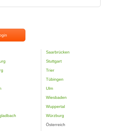
ogin
Saarbrücken
urg
Stuttgart
rg
Trier
Tübingen
m
Ulm
Wiesbaden
Wuppertal
gladbach
Würzburg
Österreich