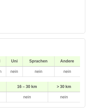
H
Uni
Sprachen
Andere
n
nein
nein
nein
16 – 30 km
> 30 km
nein
nein