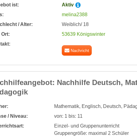
bot ist:
Aktiv
s:
melina2388
hlecht / Alter:
Weiblich/ 18
Ort:
53639 Königswinter
takt:
Nachricht
chhilfeangebot: Nachhilfe Deutsch, Mat
dagogik
her:
Mathematik, Englisch, Deutsch, Päda
se / Niveau:
von: 1 bis: 11
rrichtsart:
Einzel- und Gruppenunterricht
Gruppengröße: maximal 2 Schüler