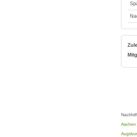
Spä
Nac
Zule
Mitg
Nachhil
Aachen
Augsbu