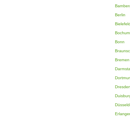
Bamber
Berlin
Bielefel
Bochum
Bonn
Braunsc
Bremen
Darmsta
Dortmu
Dresde
Duisbur
Düsseld
Erlange