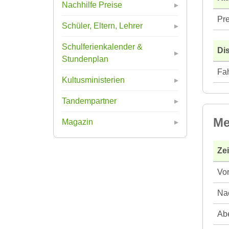
Nachhilfe Preise
Pre
Schüler, Eltern, Lehrer
Schulferienkalender &
Di
Stundenplan
Fah
Kultusministerien
Tandempartner
Me
Magazin
Ze
Vor
Nac
Abe