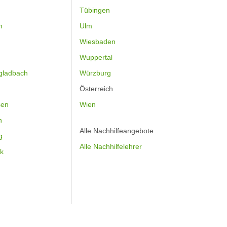
Tübingen
m
Ulm
Wiesbaden
Wuppertal
gladbach
Würzburg
Österreich
sen
Wien
h
Alle Nachhilfeangebote
g
Alle Nachhilfelehrer
k