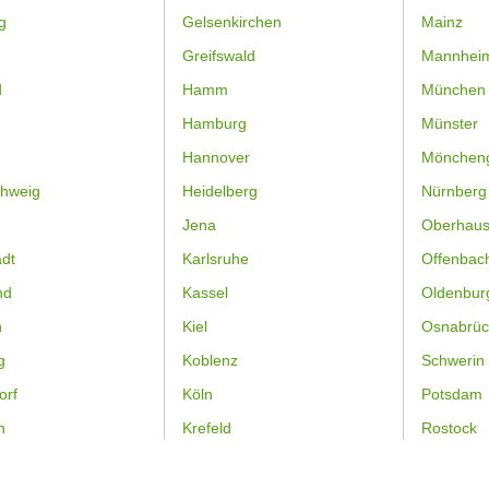
g
Gelsenkirchen
Mainz
Greifswald
Mannhei
d
Hamm
München
Hamburg
Münster
Hannover
Mönchen
hweig
Heidelberg
Nürnberg
Jena
Oberhau
dt
Karlsruhe
Offenbac
nd
Kassel
Oldenbur
n
Kiel
Osnabrüc
g
Koblenz
Schwerin
orf
Köln
Potsdam
n
Krefeld
Rostock