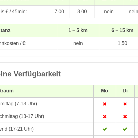
is € / 45min:
7,00
8,00
nein
nei
stanz
1 – 5 km
6 – 15 km
rtkosten / €:
nein
1,50
ine Verfügbarkeit
itraum
Mo
Di
mittag (7-13 Uhr)
hmittag (13-17 Uhr)
nd (17-21 Uhr)