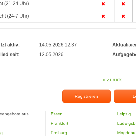
t (21-24 Uhr)
ht (24-7 Uhr)
tzt aktiv:
14.05.2026 12:37
Aktualisier
lied seit:
12.05.2026
Aufgegeb
« Zurück
Registrieren
L
feangebote aus
Essen
Leipzig
Frankfurt
Ludwigsb
rg
Freiburg
Magdebu