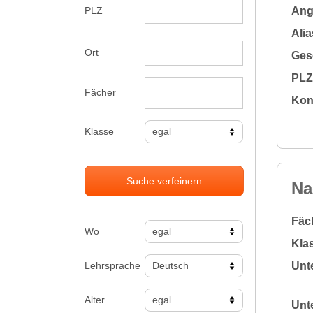
Ange
PLZ
Alia
Ort
Gesc
PLZ 
Fächer
Kon
Klasse
Suche verfeinern
Na
Fäc
Wo
Klas
Lehrsprache
Unte
Alter
Unte