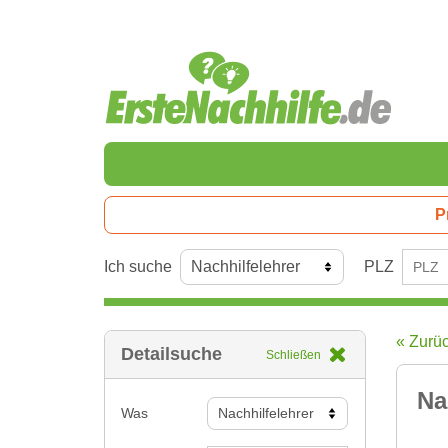
P
Ich suche
PLZ
« Zurü
Detailsuche
Schließen
Na
Was