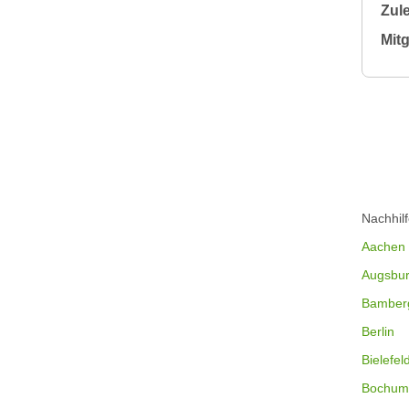
Zule
Mitg
Nachhil
Aachen
Augsbu
Bamber
Berlin
Bielefel
Bochum