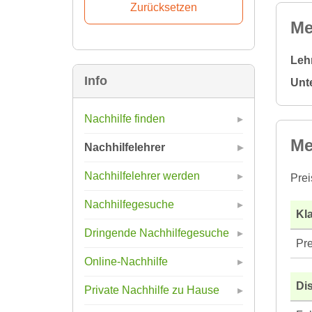
Me
Leh
Info
Unt
Nachhilfe finden
Me
Nachhilfelehrer
Nachhilfelehrer werden
Prei
Nachhilfegesuche
Kla
Dringende Nachhilfegesuche
Pre
Online-Nachhilfe
Di
Private Nachhilfe zu Hause