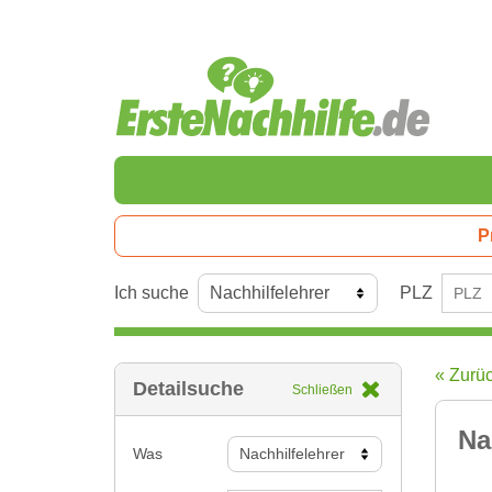
P
Ich suche
PLZ
« Zurü
Detailsuche
Schließen
Na
Was