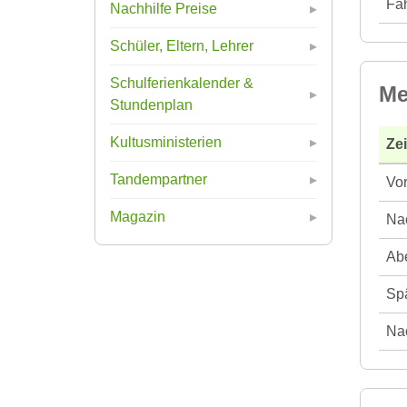
Fah
Nachhilfe Preise
Schüler, Eltern, Lehrer
Schulferienkalender &
Me
Stundenplan
Kultusministerien
Ze
Tandempartner
Vor
Magazin
Nac
Abe
Spä
Nac