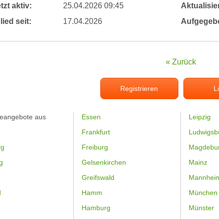
tzt aktiv:
25.04.2026 09:45
Aktualisier
lied seit:
17.04.2026
Aufgegeb
« Zurück
Registrieren
L
feangebote aus
Essen
Leipzig
Frankfurt
Ludwigsb
rg
Freiburg
Magdebu
g
Gelsenkirchen
Mainz
Greifswald
Mannhei
d
Hamm
München
Hamburg
Münster