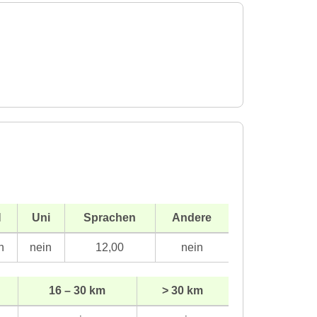
H
Uni
Sprachen
Andere
n
nein
12,00
nein
16 – 30 km
> 30 km