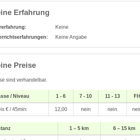
ine Erfahrung
rerfahrung:
Keine
errichtserfahrungen:
Keine Angabe
ine Preise
se sind verhandelbar.
sse / Niveau
1 - 6
7 - 10
11 - 13
F
is € / 45min:
12,00
nein
nein
nei
stanz
1 – 5 km
6 – 15 km