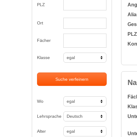
Ange
PLZ
Alia
Ort
Gesc
PLZ 
Fächer
Kon
Klasse
Suche verfeinern
Na
Fäc
Wo
Klas
Lehrsprache
Unte
Alter
Unte