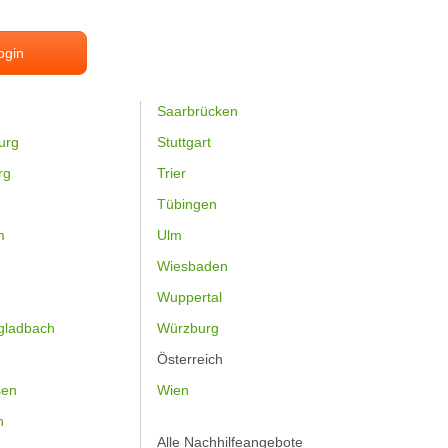
ogin
Saarbrücken
urg
Stuttgart
rg
Trier
Tübingen
m
Ulm
Wiesbaden
Wuppertal
gladbach
Würzburg
Österreich
sen
Wien
h
Alle Nachhilfeangebote