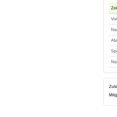
Ze
Vor
Nac
Abe
Spä
Nac
Zule
Mitg