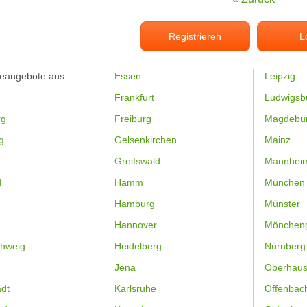
Registrieren
L
feangebote aus
Essen
Leipzig
Frankfurt
Ludwigsb
rg
Freiburg
Magdebu
g
Gelsenkirchen
Mainz
Greifswald
Mannhei
d
Hamm
München
Hamburg
Münster
Hannover
Mönchen
hweig
Heidelberg
Nürnberg
Jena
Oberhau
dt
Karlsruhe
Offenbac