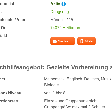
bot ist:
Aktiv
s:
Dongsong
hlecht / Alter:
Männlich/ 15
Ort:
74072 Heilbronn
takt:
Nachricht
Mobil
chhilfeangebot: Gezielte Vorbereitung 
her:
Mathematik, Englisch, Deutsch, Musik,
Biologie
se / Niveau:
von: 1 bis: 8
rrichtsart:
Einzel- und Gruppenunterricht
Gruppengröße: maximal 2 Schüler