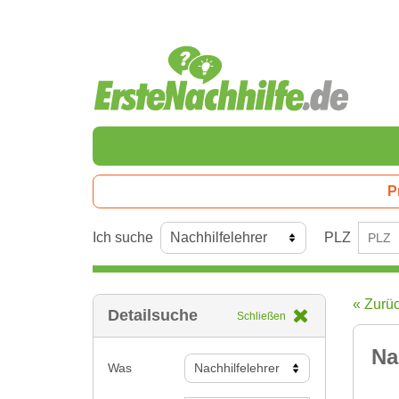
P
Ich suche
PLZ
« Zurü
Detailsuche
Schließen
Na
Was