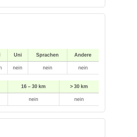
H
Uni
Sprachen
Andere
n
nein
nein
nein
16 – 30 km
> 30 km
nein
nein