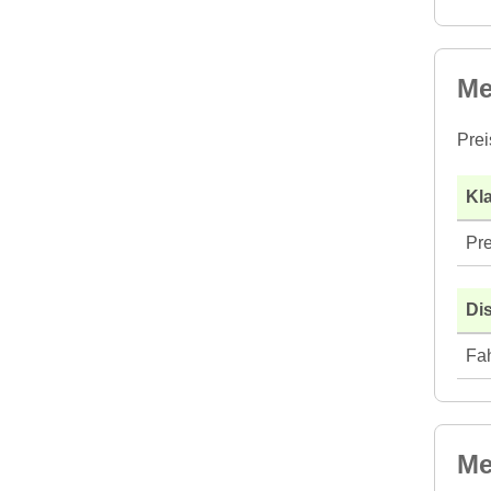
Me
Prei
Kla
Pre
Di
Fah
Me