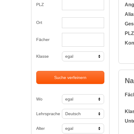
Ange
PLZ
Alia
Ort
Gesc
PLZ 
Fächer
Kon
Klasse
Suche verfeinern
Na
Fäc
Wo
Klas
Lehrsprache
Unte
Alter