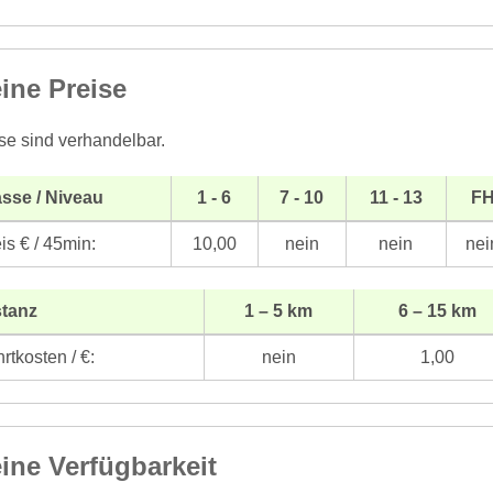
ine Preise
se sind verhandelbar.
sse / Niveau
1 - 6
7 - 10
11 - 13
F
is € / 45min:
10,00
nein
nein
nei
stanz
1 – 5 km
6 – 15 km
rtkosten / €:
nein
1,00
ine Verfügbarkeit