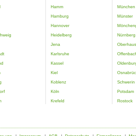
d
Hamm
München
Hamburg
Münster
Hannover
Mönchen
hweig
Heidelberg
Nürnberg
Jena
Oberhau
dt
Karlsruhe
Offenbac
nd
Kassel
Oldenbur
n
Kiel
Osnabrüc
g
Koblenz
Schwerin
orf
Köln
Potsdam
n
Krefeld
Rostock
er uns
Impressum
AGB
Datenschutz
Firmenlizenz
Mag