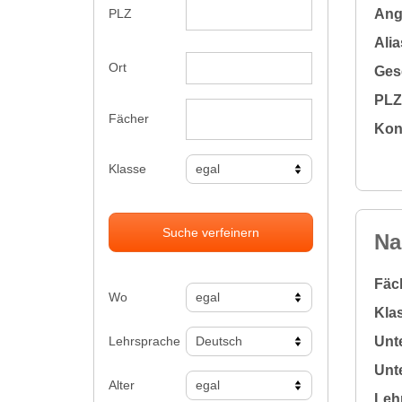
Ange
PLZ
Alia
Ort
Gesc
PLZ 
Fächer
Kon
Klasse
Suche verfeinern
Na
Fäc
Wo
Klas
Lehrsprache
Unte
Unte
Alter
Leh