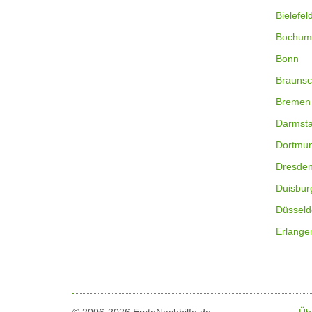
Bielefel
Bochum
Bonn
Braunsc
Bremen
Darmsta
Dortmu
Dresde
Duisbur
Düsseld
Erlange
© 2006-2026 ErsteNachhilfe.de
Üb