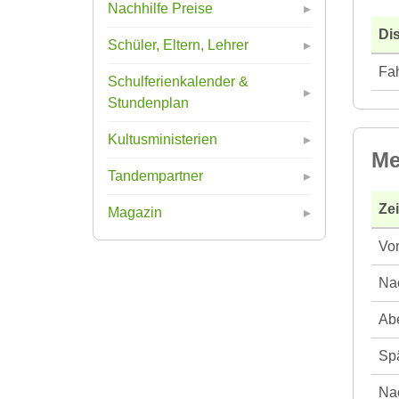
Nachhilfe Preise
Di
Schüler, Eltern, Lehrer
Fah
Schulferienkalender &
Stundenplan
Kultusministerien
Me
Tandempartner
Ze
Magazin
Vor
Nac
Abe
Spä
Nac