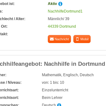
bot ist:
Aktiv
s:
NachhilfeDortmund1
hlecht / Alter:
Männlich/ 39
Ort:
44339 Dortmund
takt:
Nachricht
Mobil
chhilfeangebot: Nachhilfe in Dortmund
her:
Mathematik, Englisch, Deutsch
se / Niveau:
von: 1 bis: 10
rrichtsart:
Einzelunterricht
rrichtsort:
Beim Lehrer
rsprachen:
Deutsch