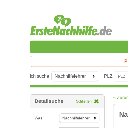
P
Ich suche
PLZ
« Zurü
Detailsuche
Schließen
Na
Was