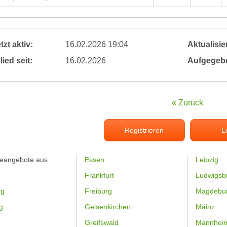
tzt aktiv:
16.02.2026 19:04
Aktualisier
lied seit:
16.02.2026
Aufgegeb
« Zurück
Registrieren
L
feangebote aus
Essen
Leipzig
Frankfurt
Ludwigsb
rg
Freiburg
Magdebu
g
Gelsenkirchen
Mainz
Greifswald
Mannhei