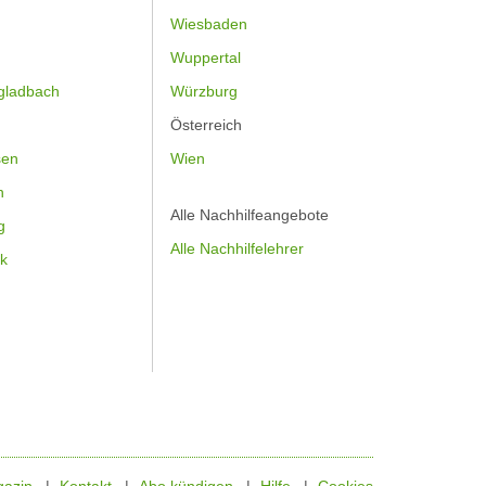
Wiesbaden
Wuppertal
gladbach
Würzburg
Österreich
sen
Wien
h
Alle Nachhilfeangebote
g
Alle Nachhilfelehrer
k
azin
Kontakt
Abo kündigen
Hilfe
Cookies