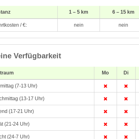
stanz
1 – 5 km
6 – 15 km
rtkosten / €:
nein
nein
ine Verfügbarkeit
itraum
Mo
Di
mittag (7-13 Uhr)
hmittag (13-17 Uhr)
nd (17-21 Uhr)
t (21-24 Uhr)
ht (24-7 Uhr)