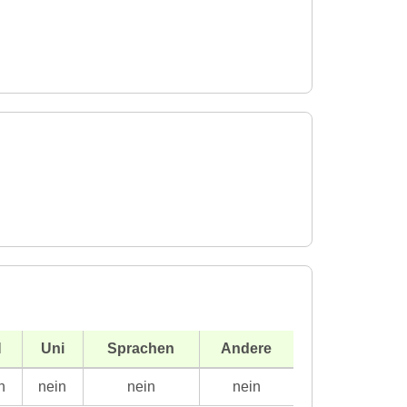
H
Uni
Sprachen
Andere
n
nein
nein
nein