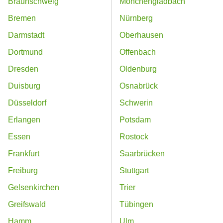
Braunschweig
Mönchengladbach
Bremen
Nürnberg
Darmstadt
Oberhausen
Dortmund
Offenbach
Dresden
Oldenburg
Duisburg
Osnabrück
Düsseldorf
Schwerin
Erlangen
Potsdam
Essen
Rostock
Frankfurt
Saarbrücken
Freiburg
Stuttgart
Gelsenkirchen
Trier
Greifswald
Tübingen
Hamm
Ulm