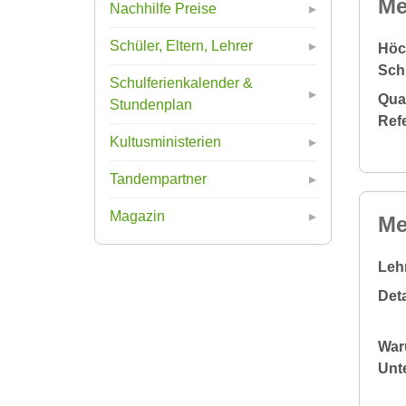
Me
Nachhilfe Preise
Schüler, Eltern, Lehrer
Höc
Sch
Schulferienkalender &
Qual
Stundenplan
Ref
Kultusministerien
Tandempartner
Magazin
Me
Leh
Deta
War
Unte