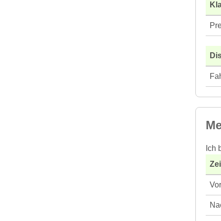
Kla
Pre
Di
Fah
Me
Ich 
Ze
Vor
Nac