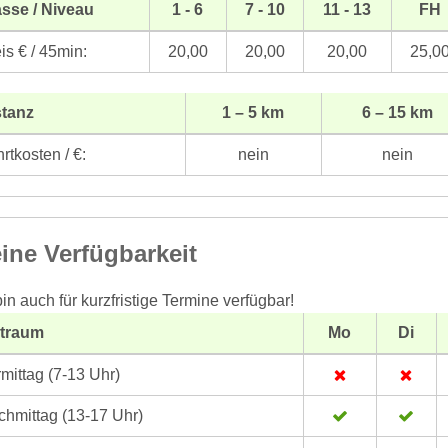
sse / Niveau
1 - 6
7 - 10
11 - 13
FH
is € / 45min:
20,00
20,00
20,00
25,0
stanz
1 – 5 km
6 – 15 km
rtkosten / €:
nein
nein
ine Verfügbarkeit
bin auch für kurzfristige Termine verfügbar!
itraum
Mo
Di
mittag (7-13 Uhr)
hmittag (13-17 Uhr)