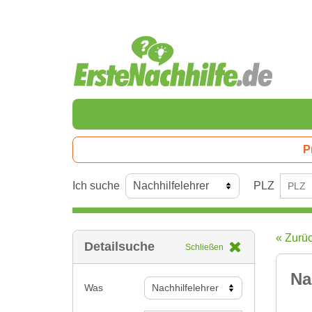
P
Ich suche
PLZ
« Zurü
Detailsuche
Schließen
Na
Was