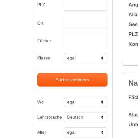
Ange
PLZ
Alia
Ort
Gesc
PLZ 
Fächer
Kon
Klasse
Suche verfeinern
Na
Fäc
Wo
Klas
Lehrsprache
Unte
Alter