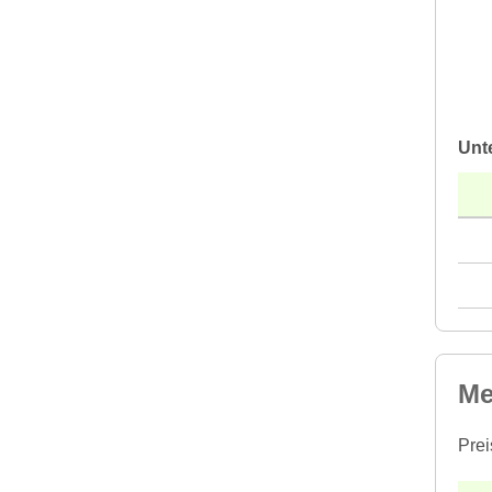
Unt
Me
Prei