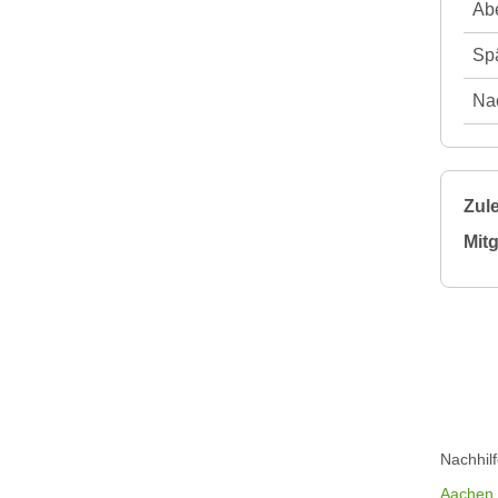
Abe
Spä
Nac
Zule
Mitg
Nachhil
Aachen