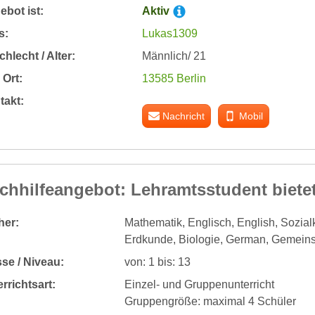
bot ist:
Aktiv
s:
Lukas1309
hlecht / Alter:
Männlich/ 21
Ort:
13585 Berlin
takt:
Nachricht
Mobil
chhilfeangebot: Lehramtsstudent bietet
her:
Mathematik, Englisch, English, Sozialk
Erdkunde, Biologie, German, Gemein
se / Niveau:
von: 1 bis: 13
rrichtsart:
Einzel- und Gruppenunterricht
Gruppengröße: maximal 4 Schüler