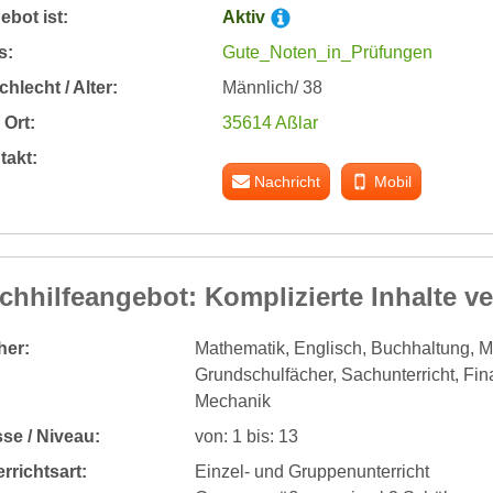
bot ist:
Aktiv
s:
Gute_Noten_in_Prüfungen
hlecht / Alter:
Männlich/ 38
Ort:
35614 Aßlar
takt:
Nachricht
Mobil
chhilfeangebot: Komplizierte Inhalte ver
her:
Mathematik, Englisch, Buchhaltung, Mu
Grundschulfächer, Sachunterricht, Fi
Mechanik
se / Niveau:
von: 1 bis: 13
rrichtsart:
Einzel- und Gruppenunterricht