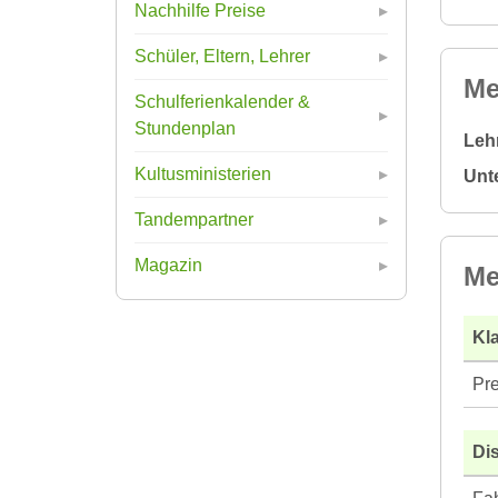
Nachhilfe Preise
Schüler, Eltern, Lehrer
Me
Schulferienkalender &
Stundenplan
Leh
Kultusministerien
Unt
Tandempartner
Magazin
Me
Kla
Pre
Di