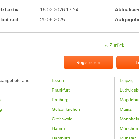
tzt aktiv:
16.02.2026 17:24
Aktualisier
lied seit:
29.06.2025
Aufgegeb
« Zurück
Registrieren
L
feangebote aus
Essen
Leipzig
Frankfurt
Ludwigsb
rg
Freiburg
Magdebu
g
Gelsenkirchen
Mainz
Greifswald
Mannhei
d
Hamm
München
Hamburg
Münster