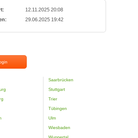
t:
12.11.2025 20:08
en:
29.06.2025 19:42
ogin
Saarbrücken
urg
Stuttgart
rg
Trier
Tübingen
m
Ulm
Wiesbaden
Wuppertal