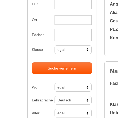
Ange
PLZ
Alia
Ort
Gesc
PLZ 
Fächer
Kon
Klasse
Suche verfeinern
Na
Fäc
Wo
Lehrsprache
Klas
Unte
Alter