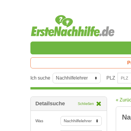
P
Ich suche
PLZ
« Zurü
Detailsuche
Schließen
Na
Was