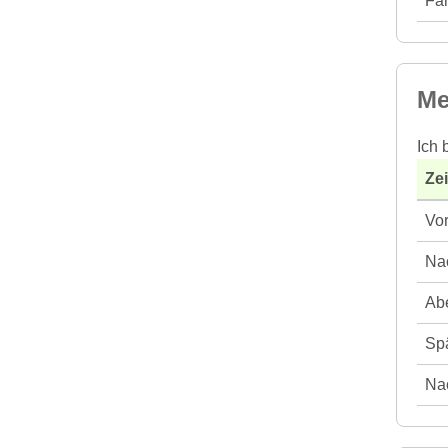
Fah
Me
Ich 
Ze
Vor
Nac
Abe
Spä
Nac