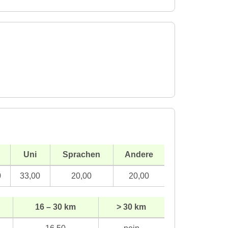
Uni
Sprachen
Andere
0
33,00
20,00
20,00
16 – 30 km
> 30 km