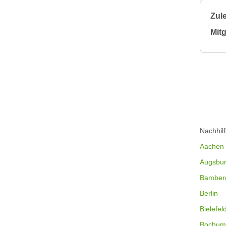
Zule
Mitg
Nachhil
Aachen
Augsbu
Bamber
Berlin
Bielefel
Bochum