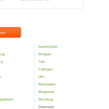
ogin
Saarbrücken
urg
Stuttgart
rg
Trier
Tübingen
m
Ulm
Wiesbaden
Wuppertal
gladbach
Würzburg
Österreich