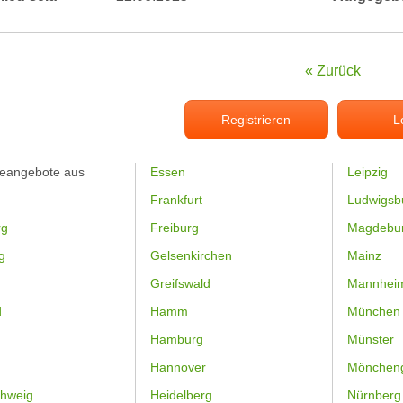
« Zurück
Registrieren
L
feangebote aus
Essen
Leipzig
Frankfurt
Ludwigsb
rg
Freiburg
Magdebu
g
Gelsenkirchen
Mainz
Greifswald
Mannhei
d
Hamm
München
Hamburg
Münster
Hannover
Mönchen
hweig
Heidelberg
Nürnberg