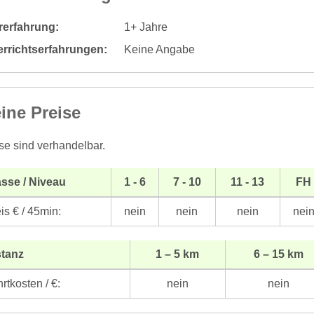
rerfahrung:
1+ Jahre
errichtserfahrungen:
Keine Angabe
ine Preise
se sind verhandelbar.
sse / Niveau
1 - 6
7 - 10
11 - 13
FH
is € / 45min:
nein
nein
nein
nei
stanz
1 – 5 km
6 – 15 km
rtkosten / €:
nein
nein