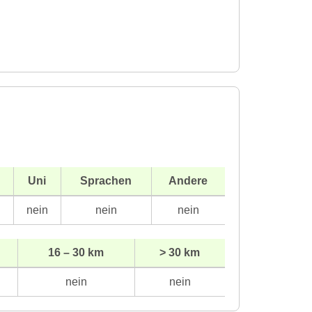
Uni
Sprachen
Andere
n
nein
nein
nein
16 – 30 km
> 30 km
nein
nein