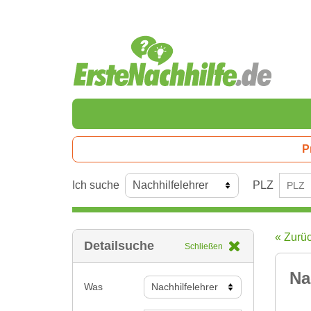
P
Ich suche
PLZ
« Zurü
Detailsuche
Schließen
Na
Was