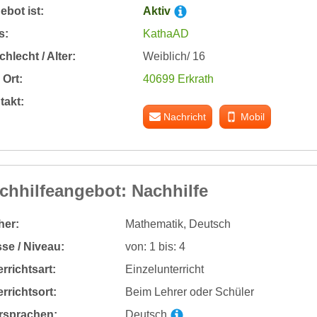
bot ist:
Aktiv
s:
KathaAD
hlecht / Alter:
Weiblich/ 16
Ort:
40699 Erkrath
takt:
Nachricht
Mobil
chhilfeangebot: Nachhilfe
her:
Mathematik, Deutsch
se / Niveau:
von: 1 bis: 4
rrichtsart:
Einzelunterricht
rrichtsort:
Beim Lehrer oder Schüler
rsprachen:
Deutsch