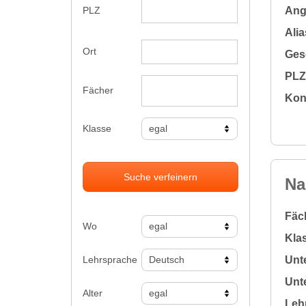
Ange
PLZ
Alia
Ort
Gesc
PLZ 
Fächer
Kon
Klasse
Suche verfeinern
Na
Fäc
Wo
Klas
Lehrsprache
Unte
Unte
Alter
Leh