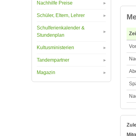
Nachhilfe Preise
Me
Schüler, Eltern, Lehrer
Schulferienkalender &
Ze
Stundenplan
Vor
Kultusministerien
Nac
Tandempartner
Abe
Magazin
Spä
Nac
Zule
Mitg