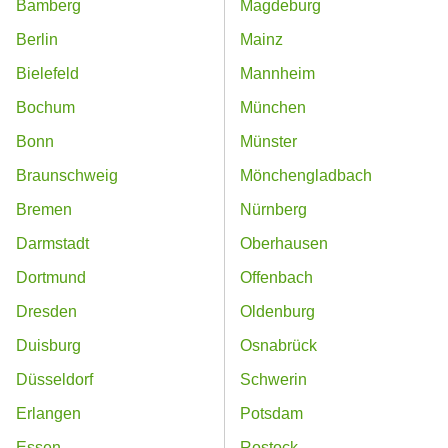
Bamberg
Magdeburg
Berlin
Mainz
Bielefeld
Mannheim
Bochum
München
Bonn
Münster
Braunschweig
Mönchengladbach
Bremen
Nürnberg
Darmstadt
Oberhausen
Dortmund
Offenbach
Dresden
Oldenburg
Duisburg
Osnabrück
Düsseldorf
Schwerin
Erlangen
Potsdam
Essen
Rostock