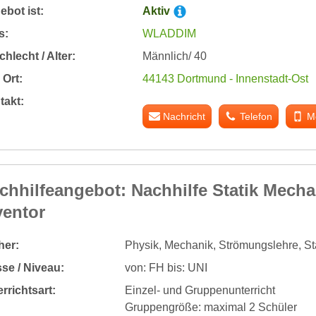
bot ist:
Aktiv
s:
WLADDIM
hlecht / Alter:
Männlich/ 40
Ort:
44143 Dortmund - Innenstadt-Ost
takt:
Nachricht
Telefon
M
chhilfeangebot: Nachhilfe Statik Mech
ventor
her:
Physik, Mechanik, Strömungslehre, St
se / Niveau:
von: FH bis: UNI
rrichtsart:
Einzel- und Gruppenunterricht
Gruppengröße: maximal 2 Schüler