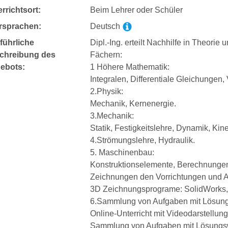
rrichtsort:
Beim Lehrer oder Schüler
rsprachen:
Deutsch
führliche
Dipl.-Ing. erteilt Nachhilfe in Theor
chreibung des
Fächern:
ebots:
1 Höhere Mathematik:
Integralen, Differentiale Gleichungen,
2.Physik:
Mechanik, Kernenergie.
3.Mechanik:
Statik, Festigkeitslehre, Dynamik, Kine
4.Strömungslehre, Hydraulik.
5. Maschinenbau:
Konstruktionselemente, Berechnungen
Zeichnungen den Vorrichtungen und 
3D Zeichnungsprograme: SolidWorks, 
6.Sammlung von Aufgaben mit Lösun
Online-Unterricht mit Videodarstellung
Sammlung von Aufgaben mit Lösungs