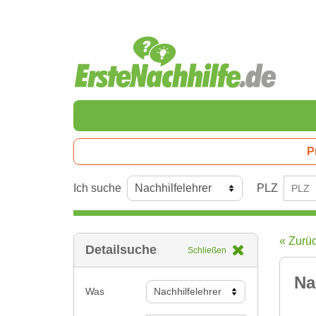
P
Ich suche
PLZ
« Zurü
Detailsuche
Schließen
Na
Was