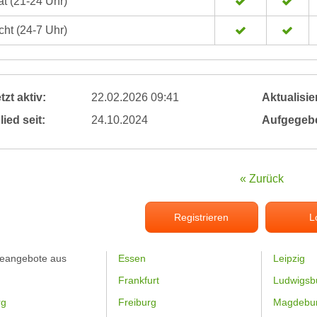
t (21-24 Uhr)
ht (24-7 Uhr)
tzt aktiv:
22.02.2026 09:41
Aktualisier
lied seit:
24.10.2024
Aufgegeb
« Zurück
Registrieren
L
feangebote aus
Essen
Leipzig
Frankfurt
Ludwigsb
rg
Freiburg
Magdebu