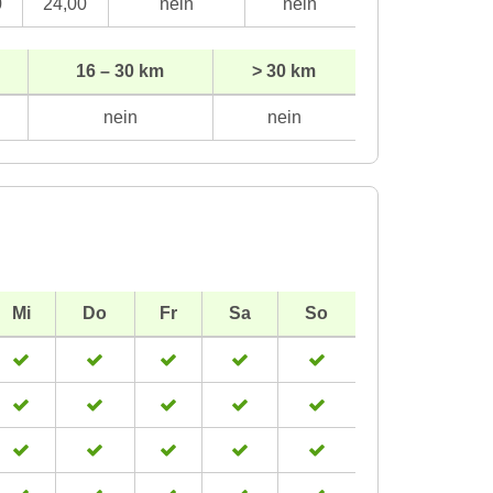
0
24,00
nein
nein
16 – 30 km
> 30 km
nein
nein
Mi
Do
Fr
Sa
So