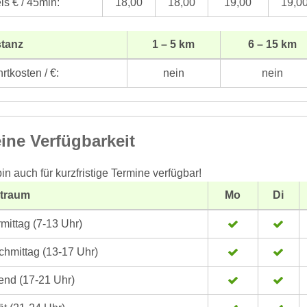
is € / 45min:
18,00
18,00
19,00
19,0
stanz
1 – 5 km
6 – 15 km
rtkosten / €:
nein
nein
ine Verfügbarkeit
bin auch für kurzfristige Termine verfügbar!
itraum
Mo
Di
mittag (7-13 Uhr)
hmittag (13-17 Uhr)
nd (17-21 Uhr)