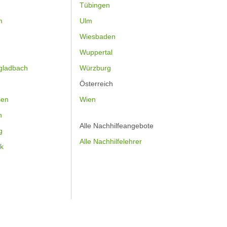
Tübingen
m
Ulm
Wiesbaden
Wuppertal
gladbach
Würzburg
Österreich
sen
Wien
h
Alle Nachhilfeangebote
g
Alle Nachhilfelehrer
k