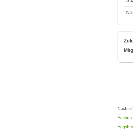
Spä
Nac
Zule
Mitg
Nachhil
Aachen
Augsbu