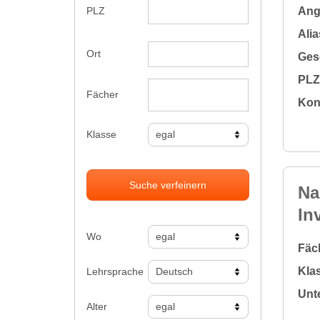
Ange
PLZ
Alia
Ort
Gesc
PLZ 
Fächer
Kon
Klasse
Suche verfeinern
Na
In
Wo
Fäc
Klas
Lehrsprache
Unte
Alter