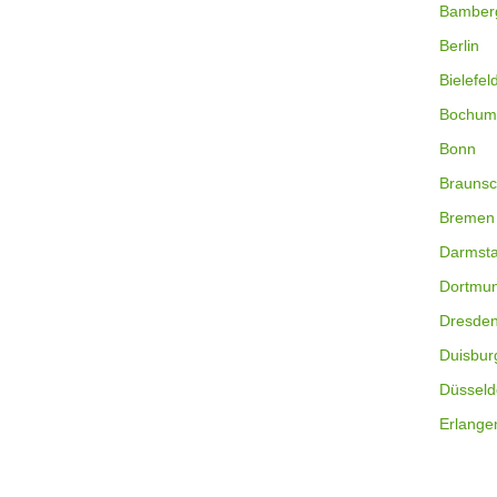
Bamber
Berlin
Bielefel
Bochum
Bonn
Braunsc
Bremen
Darmsta
Dortmu
Dresde
Duisbur
Düsseld
Erlange