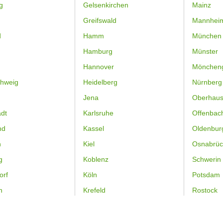
g
Gelsenkirchen
Mainz
Greifswald
Mannhei
d
Hamm
München
Hamburg
Münster
Hannover
Mönchen
hweig
Heidelberg
Nürnberg
Jena
Oberhau
dt
Karlsruhe
Offenbac
nd
Kassel
Oldenbur
n
Kiel
Osnabrüc
g
Koblenz
Schwerin
orf
Köln
Potsdam
n
Krefeld
Rostock