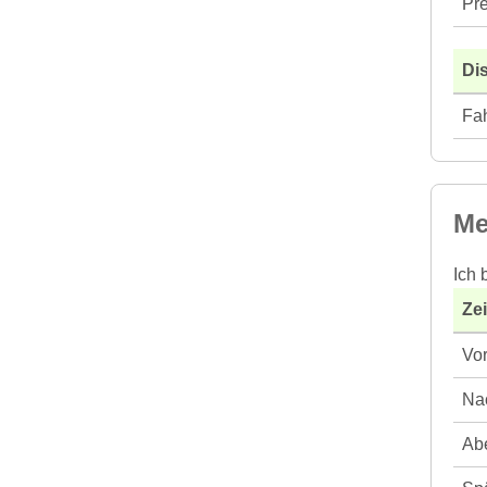
Pre
Di
Fah
Me
Ich 
Ze
Vor
Nac
Abe