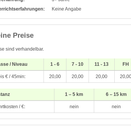
errichtserfahrungen:
Keine Angabe
ine Preise
se sind verhandelbar.
sse / Niveau
1 - 6
7 - 10
11 - 13
FH
is € / 45min:
20,00
20,00
20,00
20,0
stanz
1 – 5 km
6 – 15 km
rtkosten / €:
nein
nein