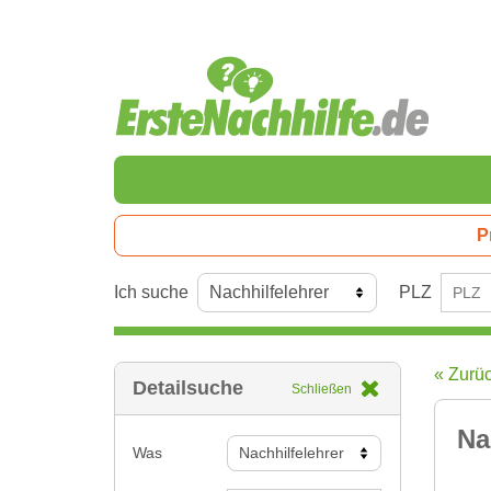
P
Ich suche
PLZ
« Zurü
Detailsuche
Schließen
Na
Was