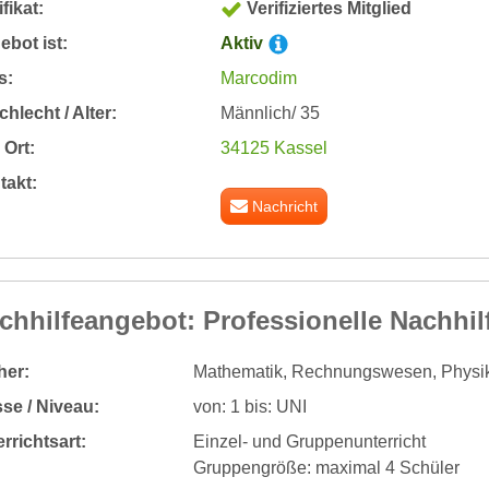
ifikat:
Verifiziertes Mitglied
bot ist:
Aktiv
s:
Marcodim
hlecht / Alter:
Männlich/ 35
Ort:
34125 Kassel
takt:
Nachricht
chhilfeangebot: Professionelle Nachhil
her:
Mathematik, Rechnungswesen, Physik, 
se / Niveau:
von: 1 bis: UNI
rrichtsart:
Einzel- und Gruppenunterricht
Gruppengröße: maximal 4 Schüler