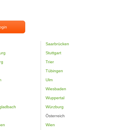
ogin
Saarbrücken
urg
Stuttgart
rg
Trier
Tübingen
m
Ulm
Wiesbaden
Wuppertal
gladbach
Würzburg
Österreich
sen
Wien