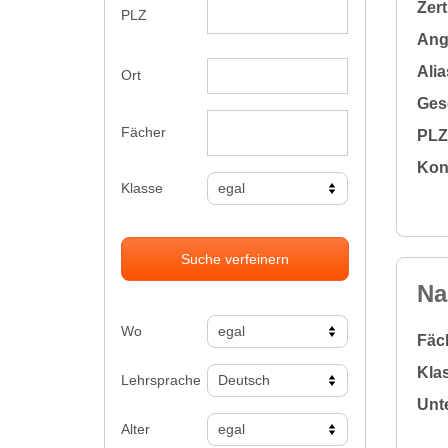
Zert
PLZ
Ange
Alia
Ort
Gesc
Fächer
PLZ 
Kon
Klasse
Suche verfeinern
Na
Wo
Fäc
Klas
Lehrsprache
Unte
Alter