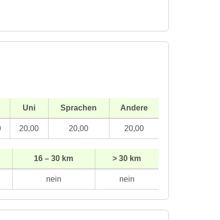
Uni
Sprachen
Andere
0
20,00
20,00
20,00
16 – 30 km
> 30 km
nein
nein