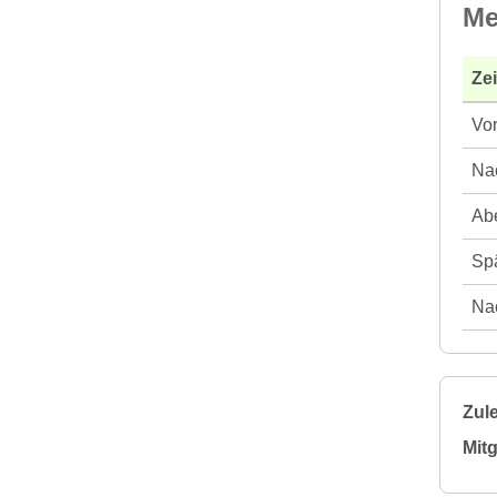
Me
Ze
Vor
Nac
Abe
Spä
Nac
Zule
Mitg