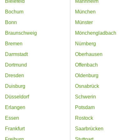
Bielefeld
Mannheim
Bochum
München
Bonn
Münster
Braunschweig
Mönchengladbach
Bremen
Nürnberg
Darmstadt
Oberhausen
Dortmund
Offenbach
Dresden
Oldenburg
Duisburg
Osnabrück
Düsseldorf
Schwerin
Erlangen
Potsdam
Essen
Rostock
Frankfurt
Saarbrücken
Freiburg
Stuttgart