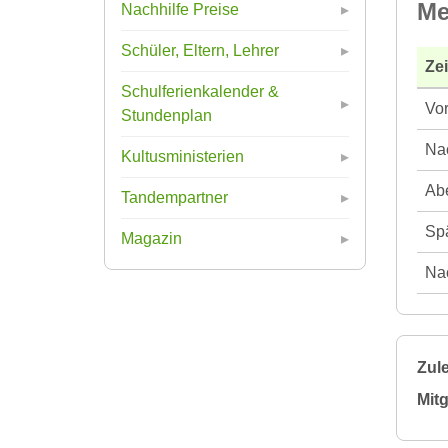
Me
Nachhilfe Preise
Schüler, Eltern, Lehrer
Ze
Schulferienkalender &
Vor
Stundenplan
Nac
Kultusministerien
Abe
Tandempartner
Spä
Magazin
Nac
Zule
Mitg