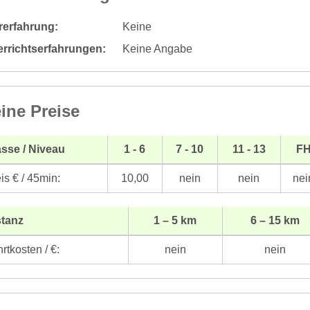
rerfahrung:
Keine
errichtserfahrungen:
Keine Angabe
ine Preise
sse / Niveau
1 - 6
7 - 10
11 - 13
F
is € / 45min:
10,00
nein
nein
nei
stanz
1 – 5 km
6 – 15 km
rtkosten / €:
nein
nein