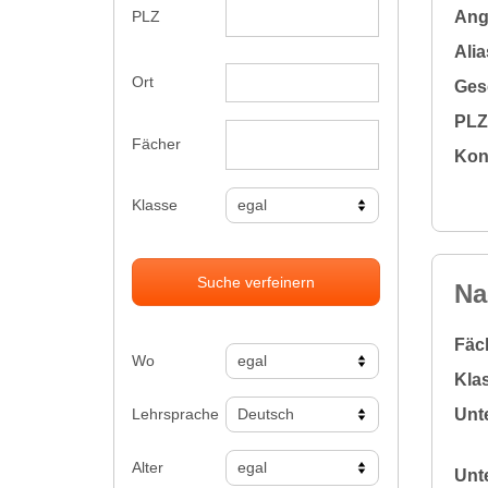
Ange
PLZ
Alia
Ort
Gesc
PLZ 
Fächer
Kon
Klasse
Suche verfeinern
Na
Fäc
Wo
Klas
Lehrsprache
Unte
Alter
Unte