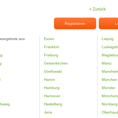
« Zurück
Registrieren
L
feangebote aus
Essen
Leipzig
Frankfurt
Ludwigsb
rg
Freiburg
Magdebu
g
Gelsenkirchen
Mainz
Greifswald
Mannhei
d
Hamm
München
Hamburg
Münster
Hannover
Mönchen
hweig
Heidelberg
Nürnberg
Jena
Oberhau