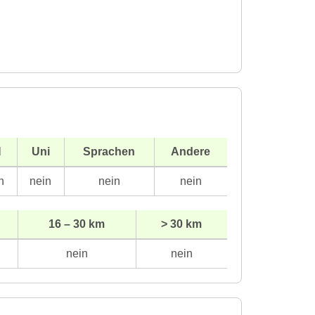
H
Uni
Sprachen
Andere
n
nein
nein
nein
16 – 30 km
> 30 km
nein
nein