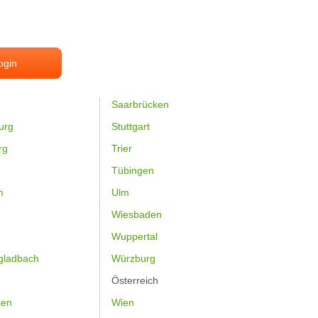
ogin
Saarbrücken
urg
Stuttgart
rg
Trier
Tübingen
m
Ulm
Wiesbaden
Wuppertal
gladbach
Würzburg
Österreich
sen
Wien