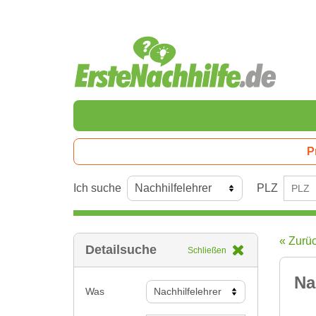
P
Ich suche
PLZ
« Zurü
Detailsuche
Schließen
Na
Was