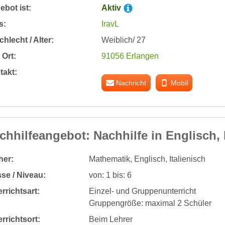
bot ist:
Aktiv
s:
IravL
hlecht / Alter:
Weiblich/ 27
Ort:
91056 Erlangen
takt:
Nachricht
Mobil
chhilfeangebot: Nachhilfe in Englisch, 
her:
Mathematik, Englisch, Italienisch
se / Niveau:
von: 1 bis: 6
rrichtsart:
Einzel- und Gruppenunterricht
Gruppengröße: maximal 2 Schüler
rrichtsort:
Beim Lehrer