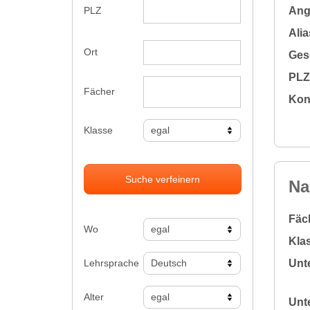
Ange
PLZ
Alia
Ort
Gesc
PLZ 
Fächer
Kon
Klasse
Suche verfeinern
Na
Fäc
Wo
Klas
Lehrsprache
Unte
Alter
Unte