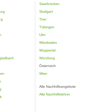
Saarbrücken
urg
Stuttgart
rg
Trier
Tübingen
m
Ulm
Wiesbaden
Wuppertal
gladbach
Würzburg
Österreich
sen
Wien
h
Alle Nachhilfeangebote
g
Alle Nachhilfelehrer
k