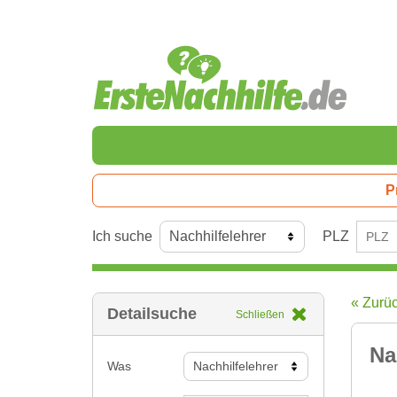
P
Ich suche
PLZ
« Zurü
Detailsuche
Schließen
Na
Was