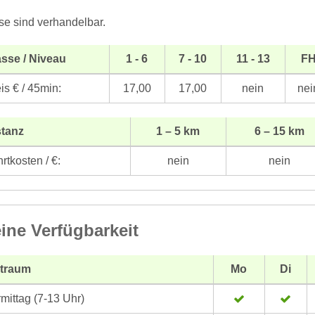
se sind verhandelbar.
sse / Niveau
1 - 6
7 - 10
11 - 13
F
is € / 45min:
17,00
17,00
nein
nei
stanz
1 – 5 km
6 – 15 km
rtkosten / €:
nein
nein
ine Verfügbarkeit
itraum
Mo
Di
mittag (7-13 Uhr)