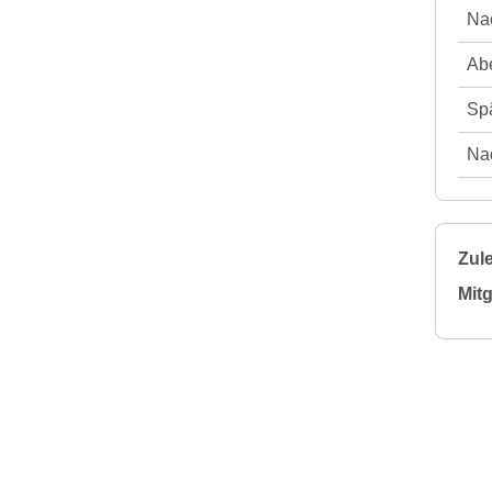
Nac
Abe
Spä
Nac
Zule
Mitg