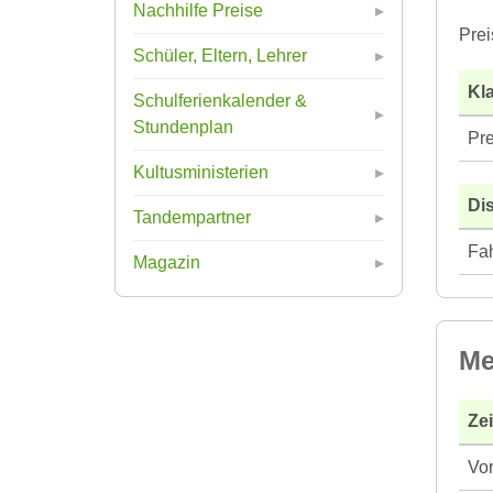
Nachhilfe Preise
Prei
Schüler, Eltern, Lehrer
Kla
Schulferienkalender &
Stundenplan
Pre
Kultusministerien
Di
Tandempartner
Fah
Magazin
Me
Ze
Vor