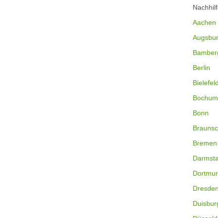
Nachhil
Aachen
Augsbu
Bamber
Berlin
Bielefel
Bochum
Bonn
Braunsc
Bremen
Darmsta
Dortmu
Dresde
Duisbur