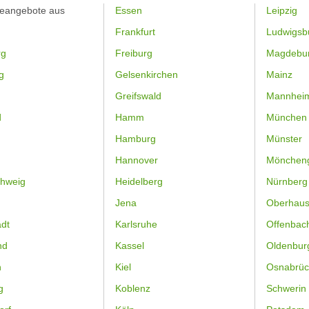
feangebote aus
Essen
Leipzig
Frankfurt
Ludwigsb
rg
Freiburg
Magdebu
g
Gelsenkirchen
Mainz
Greifswald
Mannhei
d
Hamm
München
Hamburg
Münster
Hannover
Mönchen
hweig
Heidelberg
Nürnberg
Jena
Oberhau
dt
Karlsruhe
Offenbac
nd
Kassel
Oldenbur
n
Kiel
Osnabrüc
g
Koblenz
Schwerin