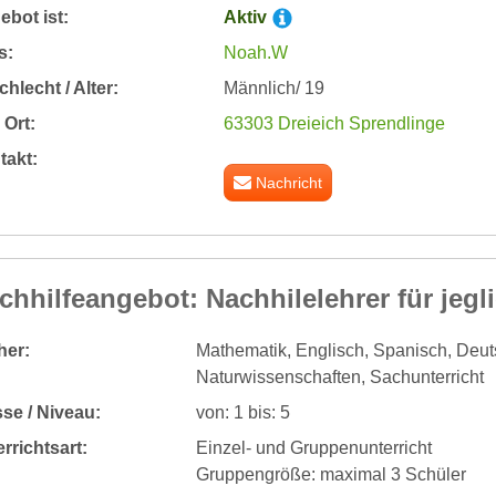
bot ist:
Aktiv
s:
Noah.W
hlecht / Alter:
Männlich/ 19
Ort:
63303 Dreieich Sprendlinge
takt:
Nachricht
chhilfeangebot: Nachhilelehrer für jegl
her:
Mathematik, Englisch, Spanisch, Deuts
Naturwissenschaften, Sachunterricht
se / Niveau:
von: 1 bis: 5
rrichtsart:
Einzel- und Gruppenunterricht
Gruppengröße: maximal 3 Schüler