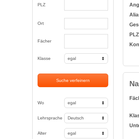
Ange
PLZ
Alia
Ort
Gesc
PLZ 
Fächer
Kon
Klasse
Suche verfeinern
Na
Fäc
Wo
Klas
Lehrsprache
Unte
Alter