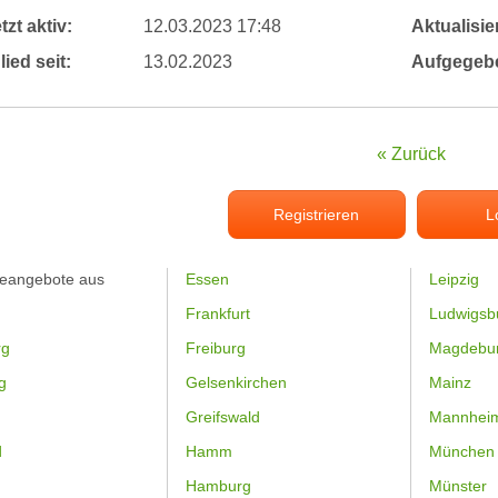
tzt aktiv:
12.03.2023 17:48
Aktualisier
lied seit:
13.02.2023
Aufgegeb
« Zurück
Registrieren
L
feangebote aus
Essen
Leipzig
Frankfurt
Ludwigsb
rg
Freiburg
Magdebu
g
Gelsenkirchen
Mainz
Greifswald
Mannhei
d
Hamm
München
Hamburg
Münster