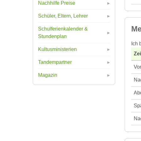
Nachhilfe Preise
Schüler, Eltern, Lehrer
Me
Schulferienkalender &
Stundenplan
Ich 
Kultusministerien
Ze
Tandempartner
Vor
Magazin
Nac
Abe
Spä
Nac