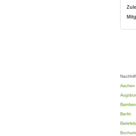
Zule
Mitg
Nachhil
Aachen
Augsbu
Bamber
Berlin
Bielefel
Bochum