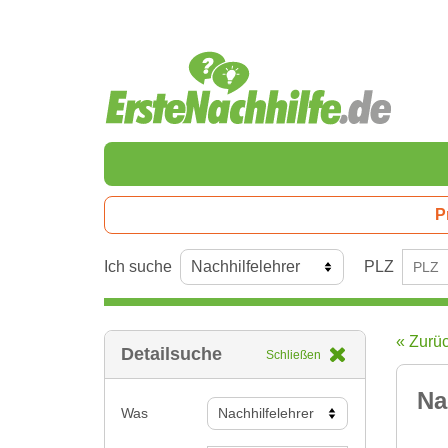
P
Ich suche
PLZ
« Zurü
Detailsuche
Schließen
Na
Was