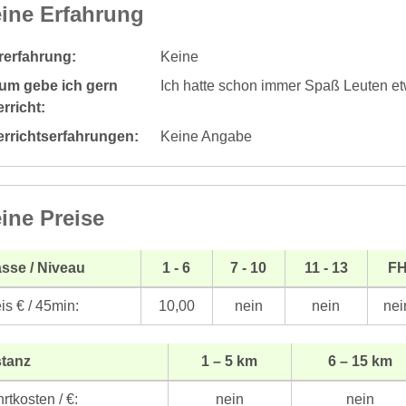
ine Erfahrung
rerfahrung:
Keine
um gebe ich gern
Ich hatte schon immer Spaß Leuten et
rricht:
errichtserfahrungen:
Keine Angabe
ine Preise
sse / Niveau
1 - 6
7 - 10
11 - 13
F
is € / 45min:
10,00
nein
nein
nei
stanz
1 – 5 km
6 – 15 km
rtkosten / €:
nein
nein