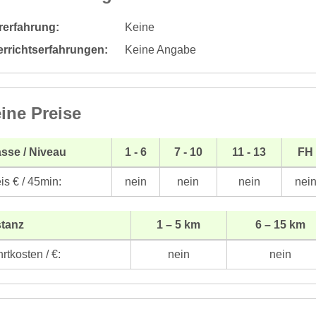
rerfahrung:
Keine
errichtserfahrungen:
Keine Angabe
ine Preise
sse / Niveau
1 - 6
7 - 10
11 - 13
FH
is € / 45min:
nein
nein
nein
nei
stanz
1 – 5 km
6 – 15 km
rtkosten / €:
nein
nein