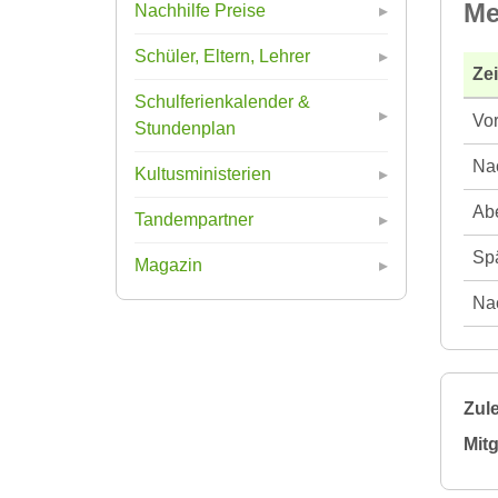
Me
Nachhilfe Preise
Schüler, Eltern, Lehrer
Ze
Schulferienkalender &
Vor
Stundenplan
Nac
Kultusministerien
Abe
Tandempartner
Spä
Magazin
Nac
Zule
Mitg