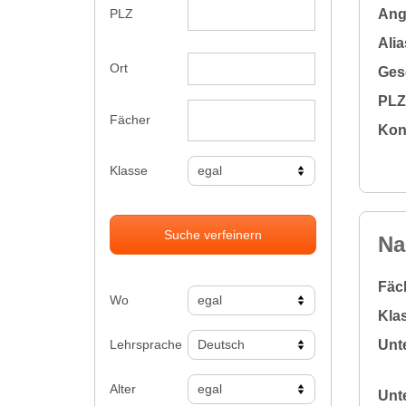
Ange
PLZ
Alia
Ort
Gesc
PLZ 
Fächer
Kon
Klasse
Suche verfeinern
Na
Fäc
Wo
Klas
Lehrsprache
Unte
Alter
Unte