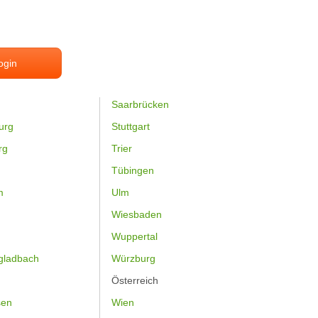
ogin
Saarbrücken
urg
Stuttgart
rg
Trier
Tübingen
m
Ulm
Wiesbaden
Wuppertal
gladbach
Würzburg
Österreich
sen
Wien