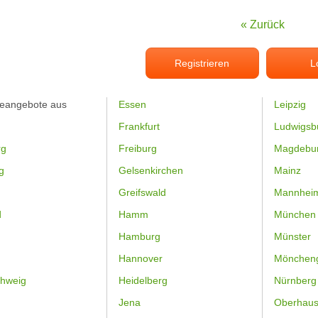
« Zurück
Registrieren
L
feangebote aus
Essen
Leipzig
Frankfurt
Ludwigsb
rg
Freiburg
Magdebu
g
Gelsenkirchen
Mainz
Greifswald
Mannhei
d
Hamm
München
Hamburg
Münster
Hannover
Mönchen
hweig
Heidelberg
Nürnberg
Jena
Oberhau