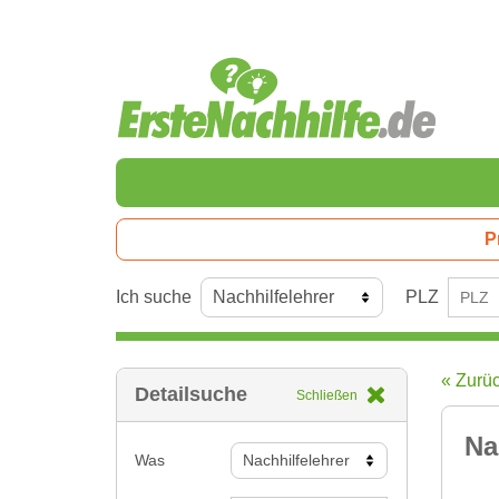
P
Ich suche
PLZ
« Zurü
Detailsuche
Schließen
Na
Was