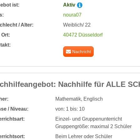
bot ist:
Aktiv
s:
noura07
hlecht / Alter:
Weiblich/ 22
Ort:
40472 Düsseldorf
takt:
Nachricht
chhilfeangebot: Nachhilfe für ALLE S
her:
Mathematik, Englisch
se / Niveau:
von: 1 bis: 10
rrichtsart:
Einzel- und Gruppenunterricht
Gruppengröße: maximal 2 Schüler
rrichtsort:
Beim Lehrer oder Schüler