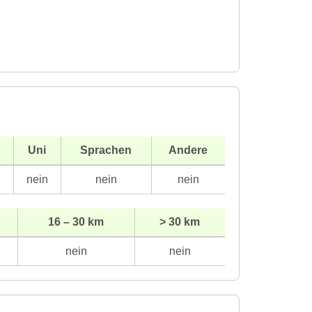
Uni
Sprachen
Andere
n
nein
nein
nein
16 – 30 km
> 30 km
nein
nein