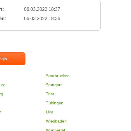
t:
06.03.2022 18:37
en:
06.03.2022 18:36
ogin
Saarbrücken
urg
Stuttgart
rg
Trier
Tübingen
m
Ulm
Wiesbaden
Wuppertal