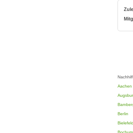
Zule
Mitg
Nachhil
Aachen
Augsbu
Bamber
Berlin
Bielefel
Bochum