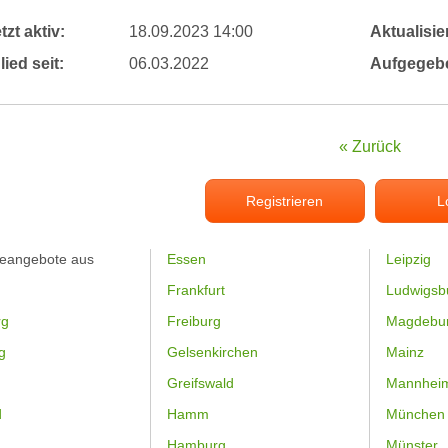
tzt aktiv:
18.09.2023 14:00
Aktualisier
lied seit:
06.03.2022
Aufgegeb
« Zurück
Registrieren
L
feangebote aus
Essen
Leipzig
Frankfurt
Ludwigsb
rg
Freiburg
Magdebu
g
Gelsenkirchen
Mainz
Greifswald
Mannhei
d
Hamm
München
Hamburg
Münster