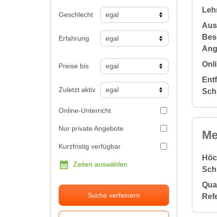
Leh
Geschlecht
Aus
Bes
Erfahrung
Ang
Onli
Preise bis
Ent
Zuletzt aktiv
Sch
Online-Unterricht
Nur private Angebote
Me
Kurzfristig verfügbar
Höc
Zeiten auswählen
Sch
Qual
Suche verfeinern
Ref