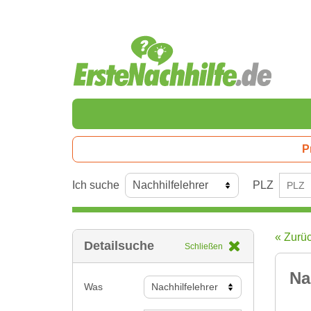
P
Ich suche
PLZ
« Zurü
Detailsuche
Schließen
Na
Was