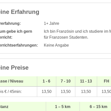
ine Erfahrung
rerfahrung:
1+ Jahre
um gebe ich gern
Ich bin Französin und ich studiere im
rricht:
für Franzosen Studenten.
errichtserfahrungen:
Keine Angabe
ine Preise
sse / Niveau
1 - 6
7 - 10
11 - 13
FH
is € / 45min:
13,50
13,50
13,50
13,5
stanz
1 – 5 km
6 – 15 km