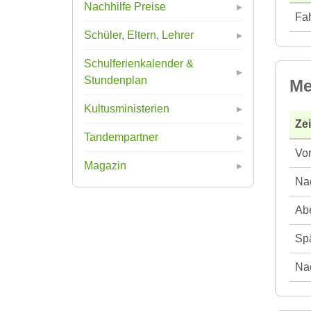
Nachhilfe Preise
Fah
Schüler, Eltern, Lehrer
Schulferienkalender &
Stundenplan
Me
Kultusministerien
Ze
Tandempartner
Vor
Magazin
Nac
Abe
Spä
Nac