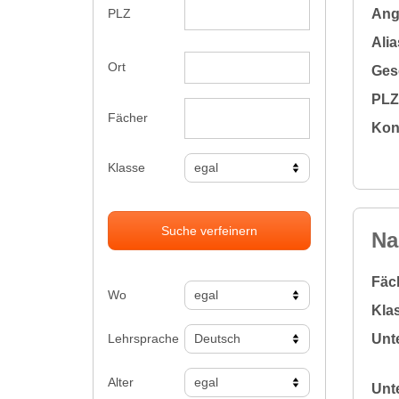
Ange
PLZ
Alia
Ort
Gesc
PLZ 
Fächer
Kon
Klasse
Suche verfeinern
Na
Fäc
Wo
Klas
Lehrsprache
Unte
Alter
Unte