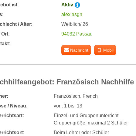
bot ist:
Aktiv
s:
alexiasgn
hlecht / Alter:
Weiblich/ 26
Ort:
94032 Passau
takt:
Nachricht
Mobil
chhilfeangebot: Französisch Nachhilfe
her:
Französisch, French
se / Niveau:
von: 1 bis: 13
rrichtsart:
Einzel- und Gruppenunterricht
Gruppengröße: maximal 2 Schüler
rrichtsort:
Beim Lehrer oder Schüler