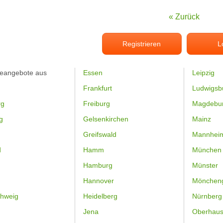
« Zurück
Registrieren
L
feangebote aus
Essen
Leipzig
Frankfurt
Ludwigsb
rg
Freiburg
Magdebu
g
Gelsenkirchen
Mainz
Greifswald
Mannhei
d
Hamm
München
Hamburg
Münster
Hannover
Mönchen
hweig
Heidelberg
Nürnberg
Jena
Oberhau