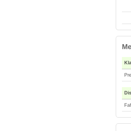
Me
Kla
Pre
Di
Fah