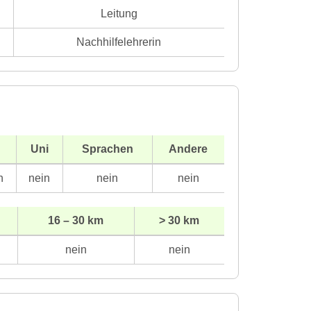
Leitung
Nachhilfelehrerin
H
Uni
Sprachen
Andere
n
nein
nein
nein
16 – 30 km
> 30 km
nein
nein