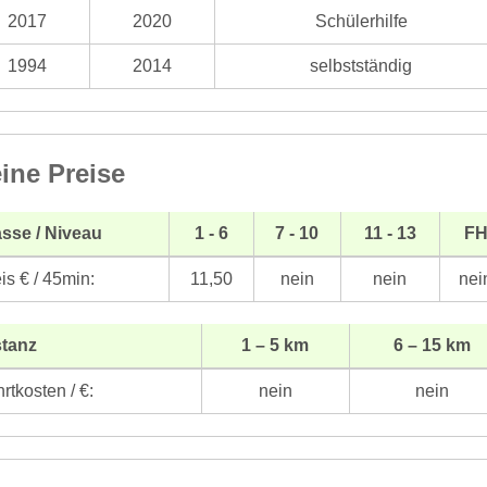
2017
2020
Schülerhilfe
1994
2014
selbstständig
ine Preise
sse / Niveau
1 - 6
7 - 10
11 - 13
F
is € / 45min:
11,50
nein
nein
nei
stanz
1 – 5 km
6 – 15 km
rtkosten / €:
nein
nein