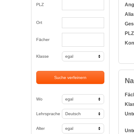
Ange
PLZ
Alia
Ort
Gesc
PLZ 
Fächer
Kon
Klasse
Suche verfeinern
Na
Fäc
Wo
Klas
Lehrsprache
Unte
Alter
Unte