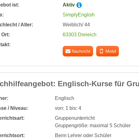
bot ist:
Aktiv
s:
SimplyEnglish
hlecht / Alter:
Weiblich/ 44
Ort:
63303 Dreieich
takt:
Nachricht
Mobil
chhilfeangebot: Englisch-Kurse für Gr
her:
Englisch
se / Niveau:
von: 1 bis: 4
rrichtsart:
Gruppenunterricht
Gruppengröße: maximal 5 Schüler
rrichtsort:
Beim Lehrer oder Schüler