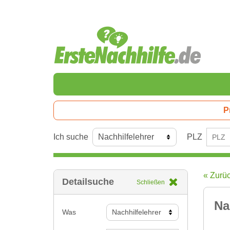
P
Ich suche
PLZ
« Zurü
Detailsuche
Schließen
Na
Was