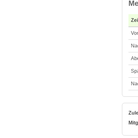
Me
Ze
Vor
Nac
Abe
Spä
Nac
Zule
Mitg