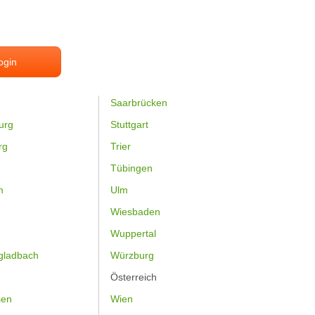
ogin
Saarbrücken
urg
Stuttgart
rg
Trier
Tübingen
m
Ulm
Wiesbaden
Wuppertal
gladbach
Würzburg
Österreich
sen
Wien