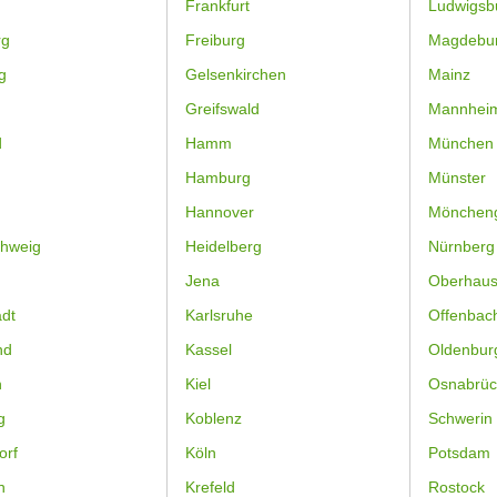
Frankfurt
Ludwigsb
rg
Freiburg
Magdebu
g
Gelsenkirchen
Mainz
Greifswald
Mannhei
d
Hamm
München
Hamburg
Münster
Hannover
Mönchen
hweig
Heidelberg
Nürnberg
Jena
Oberhau
dt
Karlsruhe
Offenbac
nd
Kassel
Oldenbur
n
Kiel
Osnabrüc
g
Koblenz
Schwerin
orf
Köln
Potsdam
n
Krefeld
Rostock