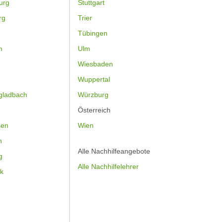
urg
Stuttgart
rg
Trier
Tübingen
m
Ulm
Wiesbaden
Wuppertal
gladbach
Würzburg
Österreich
sen
Wien
h
Alle Nachhilfeangebote
g
Alle Nachhilfelehrer
k