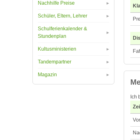
Nachhilfe Preise
Kla
Schüler, Eltern, Lehrer
Pre
Schulferienkalender &
Stundenplan
Di
Kultusministerien
Fah
Tandempartner
Magazin
Me
Ich 
Ze
Vor
Nac