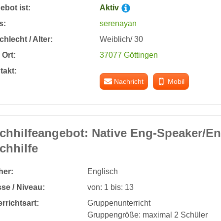
bot ist:
Aktiv
s:
serenayan
hlecht / Alter:
Weiblich/ 30
Ort:
37077 Göttingen
takt:
Nachricht
Mobil
chhilfeangebot: Native Eng-Speaker/En
chhilfe
her:
Englisch
se / Niveau:
von: 1 bis: 13
rrichtsart:
Gruppenunterricht
Gruppengröße: maximal 2 Schüler