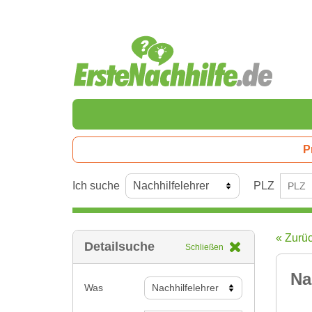
P
Ich suche
PLZ
« Zurü
Detailsuche
Schließen
Na
Was