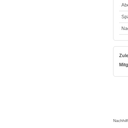
Abe
Spä
Nac
Zule
Mitg
Nachhil