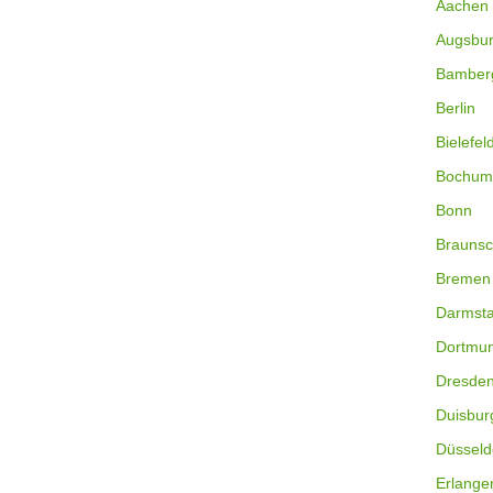
Aachen
Augsbu
Bamber
Berlin
Bielefel
Bochum
Bonn
Braunsc
Bremen
Darmsta
Dortmu
Dresde
Duisbur
Düsseld
Erlange