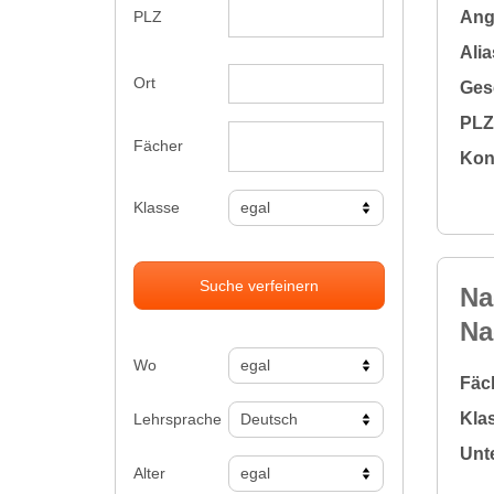
Ange
PLZ
Alia
Ort
Gesc
PLZ 
Fächer
Kon
Klasse
Suche verfeinern
Na
Na
Wo
Fäc
Klas
Lehrsprache
Unte
Alter