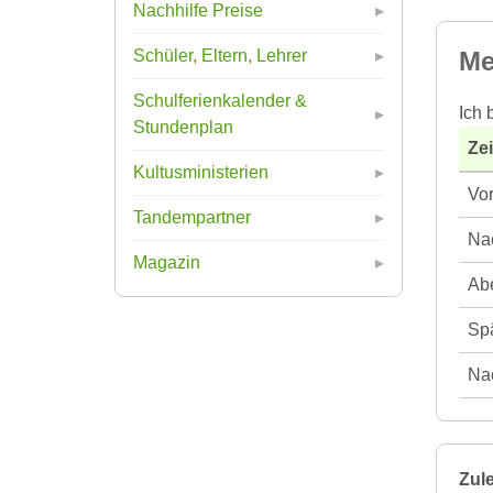
Nachhilfe Preise
Me
Schüler, Eltern, Lehrer
Schulferienkalender &
Ich 
Stundenplan
Ze
Kultusministerien
Vor
Tandempartner
Nac
Magazin
Abe
Spä
Nac
Zule