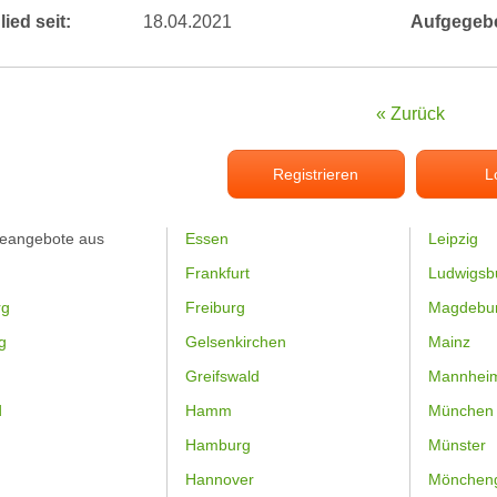
lied seit:
18.04.2021
Aufgegeb
« Zurück
Registrieren
L
feangebote aus
Essen
Leipzig
Frankfurt
Ludwigsb
rg
Freiburg
Magdebu
g
Gelsenkirchen
Mainz
Greifswald
Mannhei
d
Hamm
München
Hamburg
Münster
Hannover
Mönchen