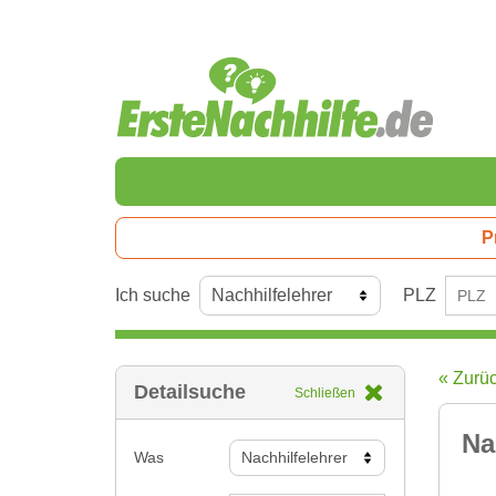
P
Ich suche
PLZ
« Zurü
Detailsuche
Schließen
Na
Was