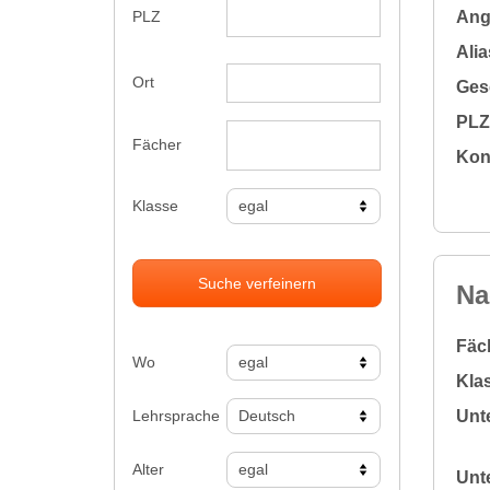
Ange
PLZ
Alia
Ort
Gesc
PLZ 
Fächer
Kon
Klasse
Suche verfeinern
Na
Fäc
Wo
Klas
Lehrsprache
Unte
Alter
Unte