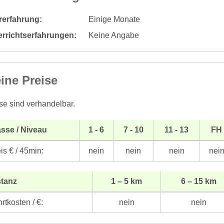
rerfahrung:
Einige Monate
errichtserfahrungen:
Keine Angabe
ine Preise
se sind verhandelbar.
sse / Niveau
1 - 6
7 - 10
11 - 13
FH
is € / 45min:
nein
nein
nein
nei
stanz
1 – 5 km
6 – 15 km
rtkosten / €:
nein
nein