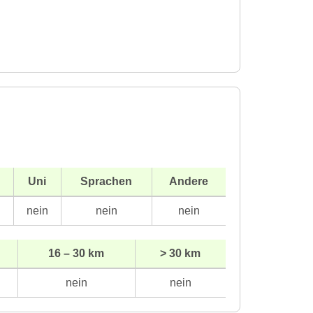
Uni
Sprachen
Andere
n
nein
nein
nein
16 – 30 km
> 30 km
nein
nein