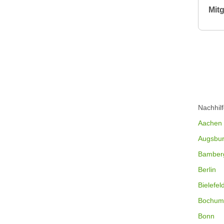
Mitg
Nachhil
Aachen
Augsbu
Bamber
Berlin
Bielefel
Bochum
Bonn