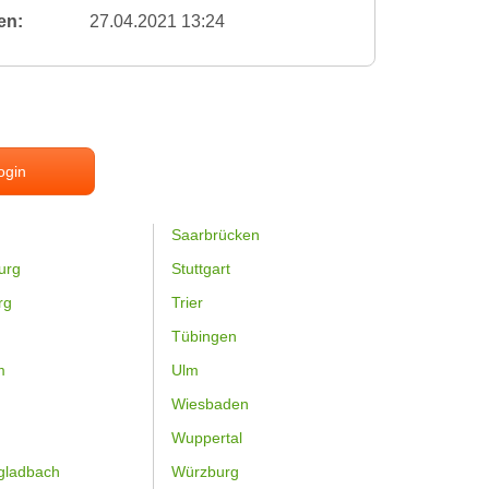
en:
27.04.2021 13:24
ogin
Saarbrücken
urg
Stuttgart
rg
Trier
Tübingen
m
Ulm
Wiesbaden
Wuppertal
gladbach
Würzburg