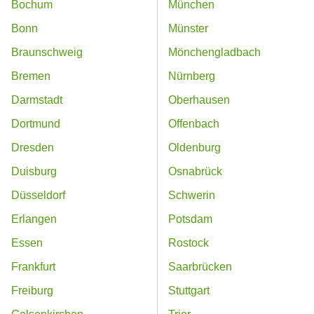
Bochum
München
Bonn
Münster
Braunschweig
Mönchengladbach
Bremen
Nürnberg
Darmstadt
Oberhausen
Dortmund
Offenbach
Dresden
Oldenburg
Duisburg
Osnabrück
Düsseldorf
Schwerin
Erlangen
Potsdam
Essen
Rostock
Frankfurt
Saarbrücken
Freiburg
Stuttgart