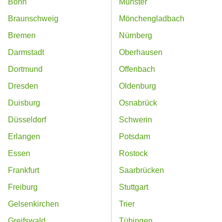
Bonn
Münster
Braunschweig
Mönchengladbach
Bremen
Nürnberg
Darmstadt
Oberhausen
Dortmund
Offenbach
Dresden
Oldenburg
Duisburg
Osnabrück
Düsseldorf
Schwerin
Erlangen
Potsdam
Essen
Rostock
Frankfurt
Saarbrücken
Freiburg
Stuttgart
Gelsenkirchen
Trier
Greifswald
Tübingen