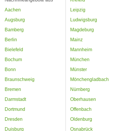
Aachen
Leipzig
Augsburg
Ludwigsburg
Bamberg
Magdeburg
Berlin
Mainz
Bielefeld
Mannheim
Bochum
München
Bonn
Münster
Braunschweig
Mönchengladbach
Bremen
Nürnberg
Darmstadt
Oberhausen
Dortmund
Offenbach
Dresden
Oldenburg
Duisburg
Osnabrück