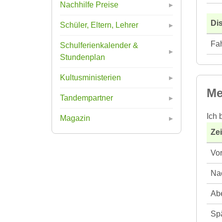
Nachhilfe Preise
Di
Schüler, Eltern, Lehrer
Fah
Schulferienkalender &
Stundenplan
Kultusministerien
Me
Tandempartner
Ich 
Magazin
Ze
Vor
Nac
Abe
Spä