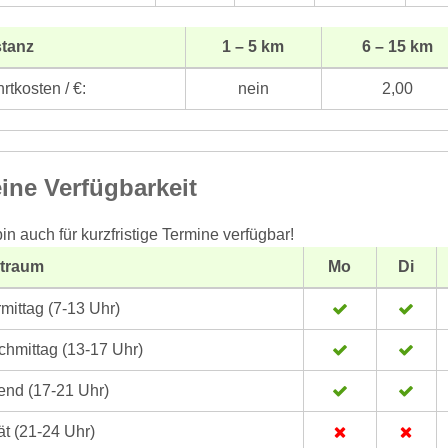
stanz
1 – 5 km
6 – 15 km
rtkosten / €:
nein
2,00
ine Verfügbarkeit
bin auch für kurzfristige Termine verfügbar!
itraum
Mo
Di
mittag (7-13 Uhr)
hmittag (13-17 Uhr)
nd (17-21 Uhr)
t (21-24 Uhr)