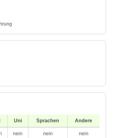
hrung
H
Uni
Sprachen
Andere
n
nein
nein
nein