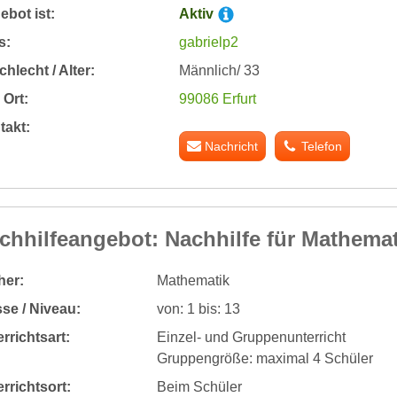
bot ist:
Aktiv
s:
gabrielp2
hlecht / Alter:
Männlich/ 33
Ort:
99086 Erfurt
takt:
Nachricht
Telefon
chhilfeangebot: Nachhilfe für Mathemat
her:
Mathematik
se / Niveau:
von: 1 bis: 13
rrichtsart:
Einzel- und Gruppenunterricht
Gruppengröße: maximal 4 Schüler
rrichtsort:
Beim Schüler