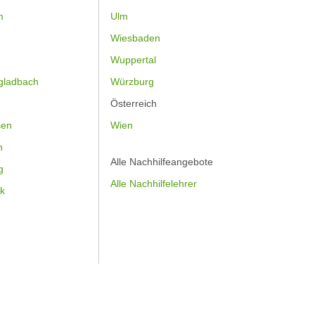
m
Ulm
Wiesbaden
Wuppertal
gladbach
Würzburg
Österreich
sen
Wien
h
Alle Nachhilfeangebote
g
Alle Nachhilfelehrer
k