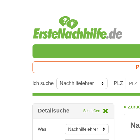
P
Ich suche
PLZ
« Zurü
Detailsuche
Schließen
Na
Was