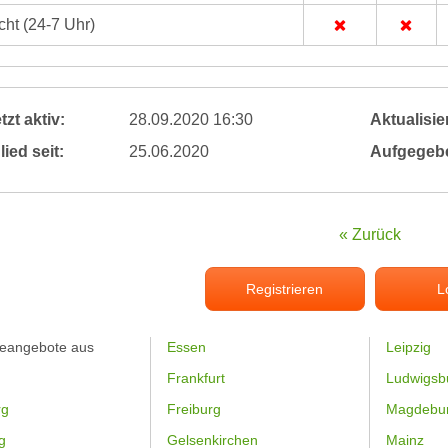
ht (24-7 Uhr)
tzt aktiv:
28.09.2020 16:30
Aktualisier
lied seit:
25.06.2020
Aufgegeb
« Zurück
Registrieren
L
feangebote aus
Essen
Leipzig
Frankfurt
Ludwigsb
rg
Freiburg
Magdebu
g
Gelsenkirchen
Mainz