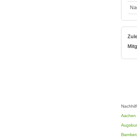
Nac
Zule
Mitg
Nachhil
Aachen
Augsbu
Bamber