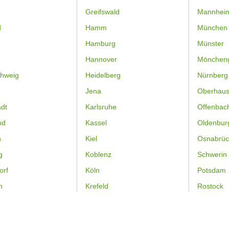
Greifswald
Mannhei
d
Hamm
München
Hamburg
Münster
Hannover
Mönchen
hweig
Heidelberg
Nürnberg
Jena
Oberhau
dt
Karlsruhe
Offenbac
nd
Kassel
Oldenbur
n
Kiel
Osnabrüc
g
Koblenz
Schwerin
orf
Köln
Potsdam
n
Krefeld
Rostock