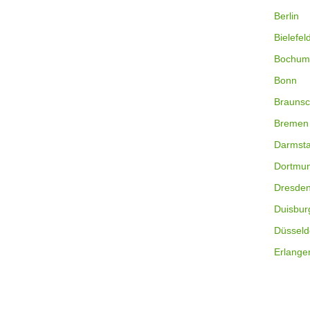
Berlin
Bielefel
Bochum
Bonn
Braunsc
Bremen
Darmsta
Dortmu
Dresde
Duisbur
Düsseld
Erlange