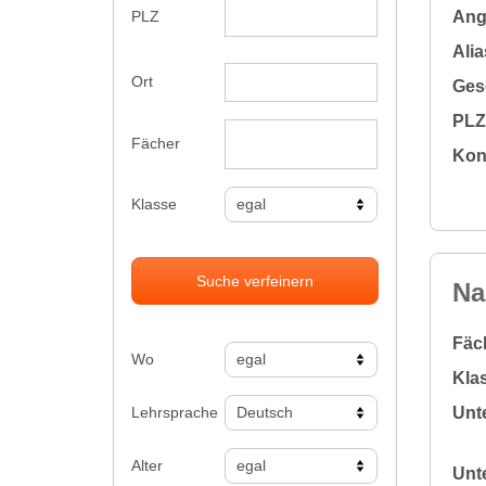
Ange
PLZ
Alia
Ort
Gesc
PLZ 
Fächer
Kon
Klasse
Suche verfeinern
Na
Fäc
Wo
Klas
Lehrsprache
Unte
Alter
Unte