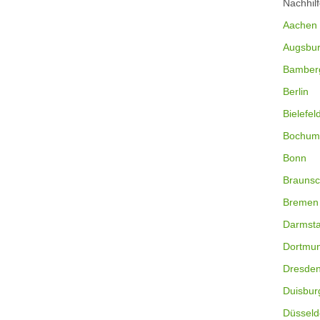
Nachhil
Aachen
Augsbu
Bamber
Berlin
Bielefel
Bochum
Bonn
Braunsc
Bremen
Darmsta
Dortmu
Dresde
Duisbur
Düsseld