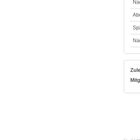
Nac
Abe
Spä
Nac
Zule
Mitg