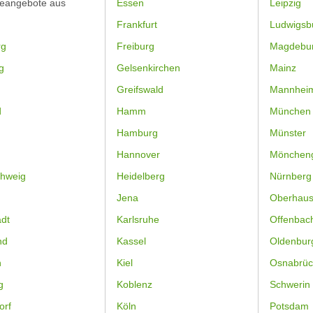
feangebote aus
Essen
Leipzig
Frankfurt
Ludwigsb
rg
Freiburg
Magdebu
g
Gelsenkirchen
Mainz
Greifswald
Mannhei
d
Hamm
München
Hamburg
Münster
Hannover
Mönchen
hweig
Heidelberg
Nürnberg
Jena
Oberhau
dt
Karlsruhe
Offenbac
nd
Kassel
Oldenbur
n
Kiel
Osnabrüc
g
Koblenz
Schwerin
orf
Köln
Potsdam