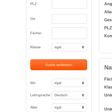
Ange
PLZ
Alia
Ort
Gesc
PLZ 
Fächer
Kon
Klasse
Suche verfeinern
Na
Fäc
Wo
Klas
Lehrsprache
Unte
Alter
Unte