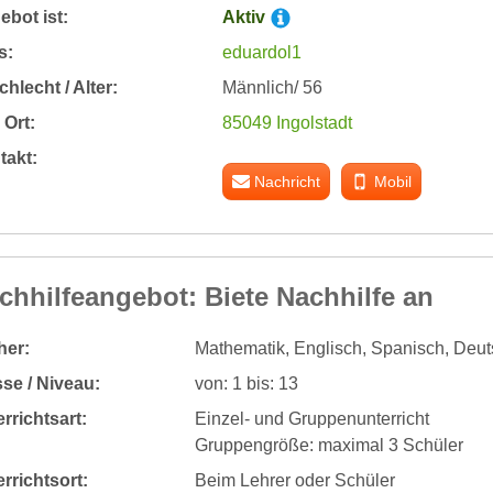
bot ist:
Aktiv
s:
eduardol1
hlecht / Alter:
Männlich/ 56
Ort:
85049 Ingolstadt
takt:
Nachricht
Mobil
chhilfeangebot: Biete Nachhilfe an
her:
Mathematik, Englisch, Spanisch, Deut
se / Niveau:
von: 1 bis: 13
rrichtsart:
Einzel- und Gruppenunterricht
Gruppengröße: maximal 3 Schüler
rrichtsort:
Beim Lehrer oder Schüler