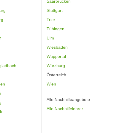
Saarbrücken
urg
Stuttgart
rg
Trier
Tübingen
m
Ulm
Wiesbaden
Wuppertal
gladbach
Würzburg
Österreich
sen
Wien
h
Alle Nachhilfeangebote
g
Alle Nachhilfelehrer
k