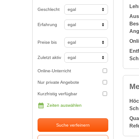
Leh
Geschlecht
Aus
Bes
Erfahrung
Ang
Onli
Preise bis
Ent
Zuletzt aktiv
Sch
Online-Unterricht
Nur private Angebote
Me
Kurzfristig verfügbar
Höc
Zeiten auswählen
Sch
Qual
Suche verfeinern
Ref