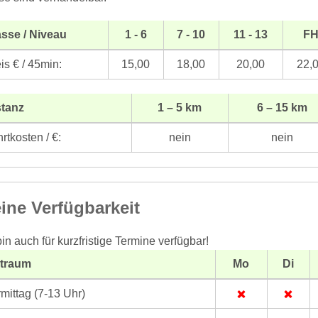
sse / Niveau
1 - 6
7 - 10
11 - 13
F
is € / 45min:
15,00
18,00
20,00
22,
stanz
1 – 5 km
6 – 15 km
rtkosten / €:
nein
nein
ine Verfügbarkeit
bin auch für kurzfristige Termine verfügbar!
itraum
Mo
Di
mittag (7-13 Uhr)