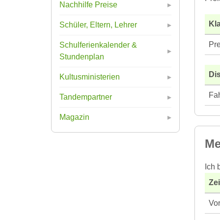
Nachhilfe Preise
Kla
Schüler, Eltern, Lehrer
Pre
Schulferienkalender &
Stundenplan
Di
Kultusministerien
Fah
Tandempartner
Magazin
Me
Ich 
Ze
Vor