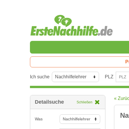
P
Ich suche
PLZ
« Zurü
Detailsuche
Schließen
Na
Was