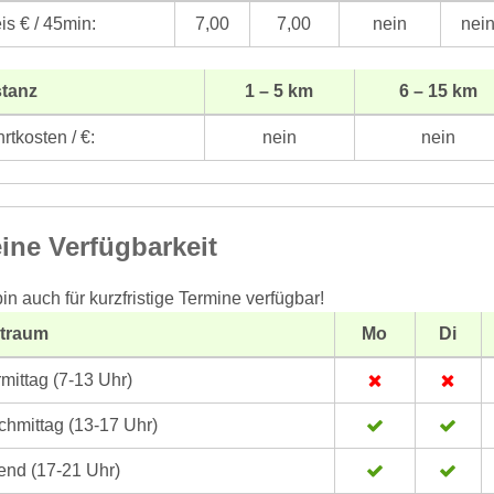
is € / 45min:
7,00
7,00
nein
nei
stanz
1 – 5 km
6 – 15 km
rtkosten / €:
nein
nein
ine Verfügbarkeit
bin auch für kurzfristige Termine verfügbar!
itraum
Mo
Di
mittag (7-13 Uhr)
hmittag (13-17 Uhr)
nd (17-21 Uhr)