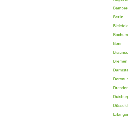
Bamber
Berlin
Bielefel
Bochum
Bonn
Braunsc
Bremen
Darmsta
Dortmu
Dresde
Duisbur
Düsseld
Erlange