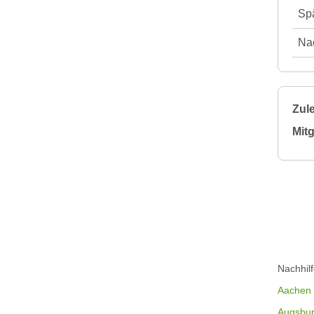
Spä
Nac
Zule
Mitg
Nachhil
Aachen
Augsbu