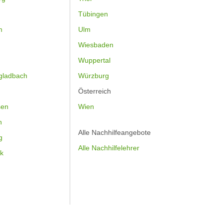
Tübingen
m
Ulm
Wiesbaden
Wuppertal
gladbach
Würzburg
Österreich
sen
Wien
h
Alle Nachhilfeangebote
g
Alle Nachhilfelehrer
k