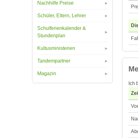
Nachhilfe Preise
Pre
Schüler, Eltern, Lehrer
Di
Schulferienkalender &
Stundenplan
Fah
Kultusministerien
Tandempartner
Me
Magazin
Ich 
Ze
Vor
Nac
Abe