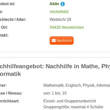
bot ist:
Aktiv
s:
michelleb2
hlecht / Alter:
Weiblich/ 28
Ort:
54426 Neunkirchen
takt:
Nachricht
chhilfeangebot: Nachhilfe in Mathe, Ph
formatik
her:
Mathematik, Englisch, Physik, Informat
se / Niveau:
von: 1 bis: 10
rrichtsart:
Einzel- und Gruppenunterricht
Gruppengröße: maximal 4 Schüler