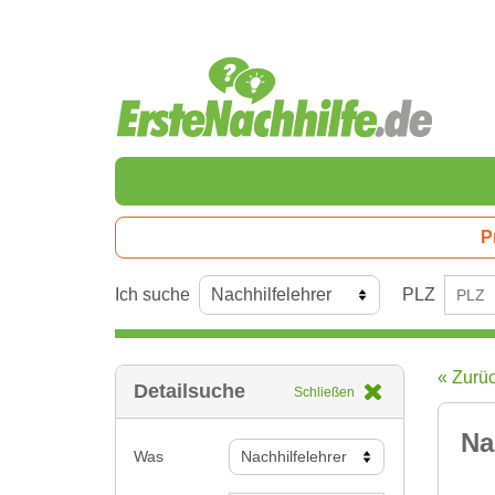
P
Ich suche
PLZ
« Zurü
Detailsuche
Schließen
Na
Was