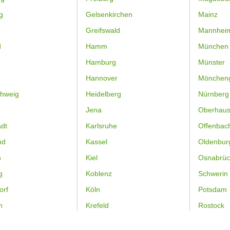
g
Gelsenkirchen
Mainz
Greifswald
Mannhei
d
Hamm
München
Hamburg
Münster
Hannover
Mönchen
hweig
Heidelberg
Nürnberg
Jena
Oberhau
dt
Karlsruhe
Offenbac
nd
Kassel
Oldenbur
n
Kiel
Osnabrüc
g
Koblenz
Schwerin
orf
Köln
Potsdam
n
Krefeld
Rostock