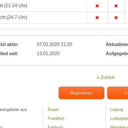
t (21-24 Uhr)
ht (24-7 Uhr)
tzt aktiv:
07.02.2020 21:25
Aktualisier
lied seit:
13.01.2020
Aufgegeb
« Zurück
Registrieren
L
feangebote aus
Essen
Leipzig
Frankfurt
Ludwigsb
rg
Freiburg
Magdebu