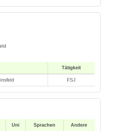
eld
Tätigkeit
insfeld
FSJ
Uni
Sprachen
Andere