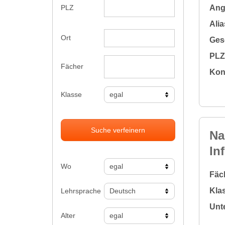
Ange
PLZ
Alia
Ort
Gesc
PLZ 
Fächer
Kon
Klasse
Suche verfeinern
Na
In
Wo
Fäc
Klas
Lehrsprache
Unte
Alter