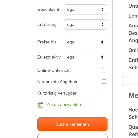
Unte
Geschlecht
Leh
Erfahrung
Aus
Bes
Ang
Preise bis
Onli
Zuletzt aktiv
Ent
Sch
Online-Unterricht
Nur private Angebote
Kurzfristig verfügbar
Me
Zeiten auswählen
Höc
Sch
Suche verfeinern
Qual
Ref