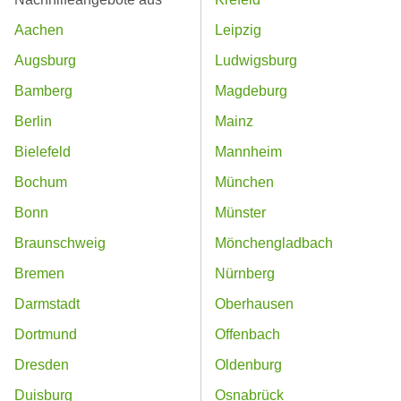
Aachen
Leipzig
Augsburg
Ludwigsburg
Bamberg
Magdeburg
Berlin
Mainz
Bielefeld
Mannheim
Bochum
München
Bonn
Münster
Braunschweig
Mönchengladbach
Bremen
Nürnberg
Darmstadt
Oberhausen
Dortmund
Offenbach
Dresden
Oldenburg
Duisburg
Osnabrück