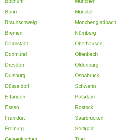
Bochum
München
Bonn
Münster
Braunschweig
Mönchengladbach
Bremen
Nürnberg
Darmstadt
Oberhausen
Dortmund
Offenbach
Dresden
Oldenburg
Duisburg
Osnabrück
Düsseldorf
Schwerin
Erlangen
Potsdam
Essen
Rostock
Frankfurt
Saarbrücken
Freiburg
Stuttgart
Gelsenkirchen
Trier