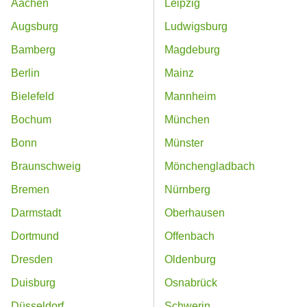
Aachen
Leipzig
Augsburg
Ludwigsburg
Bamberg
Magdeburg
Berlin
Mainz
Bielefeld
Mannheim
Bochum
München
Bonn
Münster
Braunschweig
Mönchengladbach
Bremen
Nürnberg
Darmstadt
Oberhausen
Dortmund
Offenbach
Dresden
Oldenburg
Duisburg
Osnabrück
Düsseldorf
Schwerin