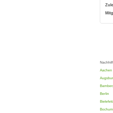
Zule
Mitg
Nachhil
Aachen
Augsbu
Bamber
Berlin
Bielefel
Bochum