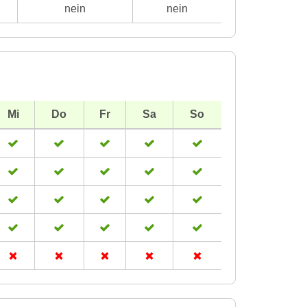
nein
nein
Mi
Do
Fr
Sa
So