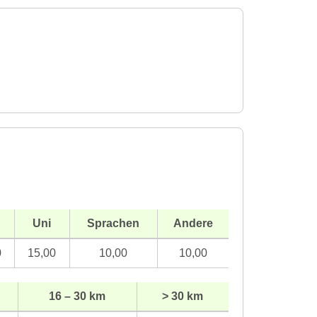
Uni
Sprachen
Andere
0
15,00
10,00
10,00
16 – 30 km
> 30 km