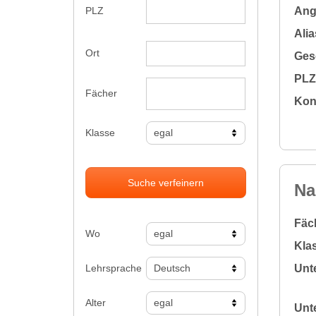
Ange
PLZ
Alia
Ort
Gesc
PLZ 
Fächer
Kon
Klasse
Suche verfeinern
Na
Fäc
Wo
Klas
Lehrsprache
Unte
Alter
Unte