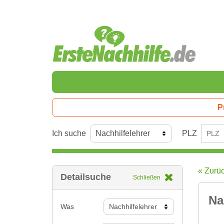
P
Ich suche
PLZ
« Zurü
Detailsuche
Schließen
Na
Was