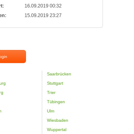
t:
16.09.2019 00:32
en:
15.09.2019 23:27
ogin
Saarbrücken
urg
Stuttgart
rg
Trier
Tübingen
m
Ulm
Wiesbaden
Wuppertal