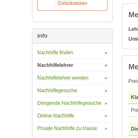
Me
Leh
Info
Unt
Nachhilfe finden
Me
Nachhilfelehrer
Nachhilfelehrer werden
Prei
Nachhilfegesuche
Kla
Dringende Nachhilfegesuche
Pre
Online-Nachhilfe
Private Nachhilfe zu Hause
Di