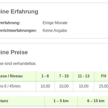
ine Erfahrung
rerfahrung:
Einige Monate
errichtserfahrungen:
Keine Angabe
ine Preise
se sind verhandelbar.
sse / Niveau
1 - 6
7 - 10
11 - 13
FH
is € / 45min:
10,00
10,00
10,00
15,0
stanz
1 – 5 km
6 – 15 km