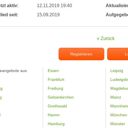
tzt aktiv:
12.11.2019 19:40
Aktualisier
lied seit:
15.09.2019
Aufgegeb
« Zurück
Registrieren
L
feangebote aus
Essen
Leipzig
Frankfurt
Ludwigsb
rg
Freiburg
Magdebu
g
Gelsenkirchen
Mainz
Greifswald
Mannhei
d
Hamm
München
Hamburg
Münster