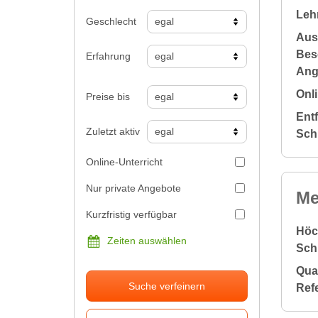
Leh
Geschlecht
Aus
Bes
Erfahrung
Ang
Onli
Preise bis
Ent
Zuletzt aktiv
Sch
Online-Unterricht
Nur private Angebote
Me
Kurzfristig verfügbar
Höc
Zeiten auswählen
Sch
Qual
Suche verfeinern
Ref