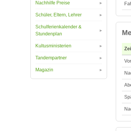
Nachhilfe Preise
Fah
Schüler, Eltern, Lehrer
Schulferienkalender &
Me
Stundenplan
Kultusministerien
Ze
Tandempartner
Vor
Magazin
Nac
Abe
Spä
Nac