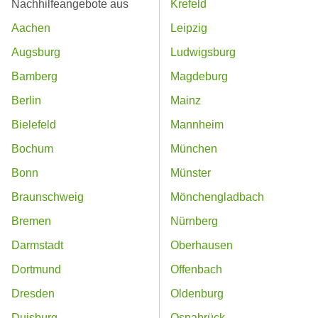
Nachhilfeangebote aus
Krefeld
Aachen
Leipzig
Augsburg
Ludwigsburg
Bamberg
Magdeburg
Berlin
Mainz
Bielefeld
Mannheim
Bochum
München
Bonn
Münster
Braunschweig
Mönchengladbach
Bremen
Nürnberg
Darmstadt
Oberhausen
Dortmund
Offenbach
Dresden
Oldenburg
Duisburg
Osnabrück