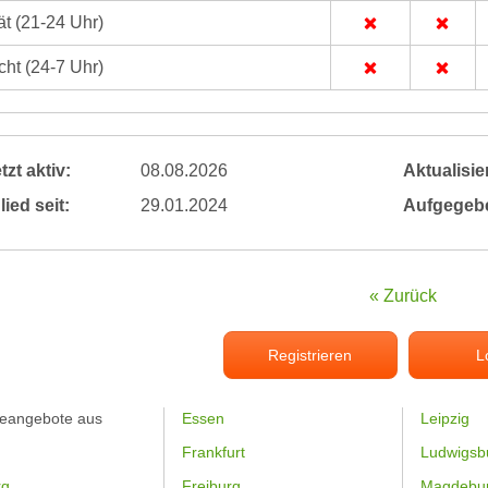
t (21-24 Uhr)
ht (24-7 Uhr)
tzt aktiv:
08.08.2026
Aktualisier
lied seit:
29.01.2024
Aufgegeb
« Zurück
Registrieren
L
feangebote aus
Essen
Leipzig
Frankfurt
Ludwigsb
rg
Freiburg
Magdebu