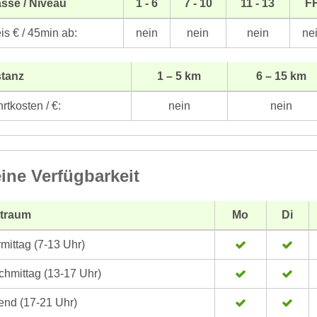
sse / Niveau
1 - 6
7 - 10
11 - 13
F
is € / 45min ab:
nein
nein
nein
ne
stanz
1 – 5 km
6 – 15 km
rtkosten / €:
nein
nein
ine Verfügbarkeit
itraum
Mo
Di
mittag (7-13 Uhr)
hmittag (13-17 Uhr)
nd (17-21 Uhr)