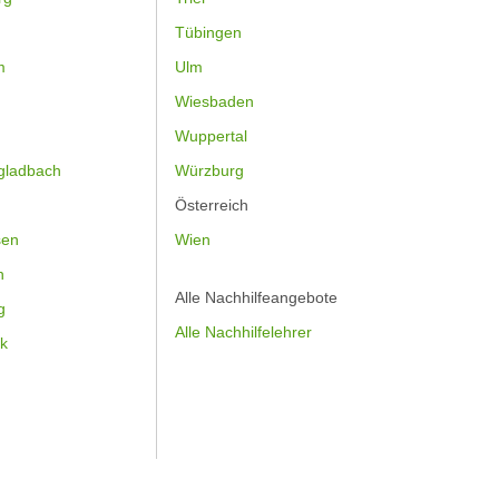
Tübingen
m
Ulm
Wiesbaden
Wuppertal
gladbach
Würzburg
Österreich
sen
Wien
h
Alle Nachhilfeangebote
g
Alle Nachhilfelehrer
k