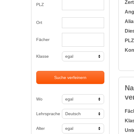
Zert
PLZ
Ange
Alia
Ort
Dies
Fächer
PLZ 
Kon
Klasse
Suche verfeinern
Na
ve
Wo
Fäc
Lehrsprache
Klas
Alter
Unte