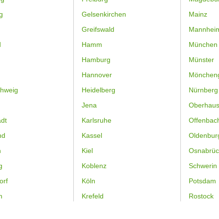
g
Gelsenkirchen
Mainz
Greifswald
Mannhei
d
Hamm
München
Hamburg
Münster
Hannover
Mönchen
hweig
Heidelberg
Nürnberg
Jena
Oberhau
dt
Karlsruhe
Offenbac
nd
Kassel
Oldenbur
n
Kiel
Osnabrüc
g
Koblenz
Schwerin
orf
Köln
Potsdam
n
Krefeld
Rostock