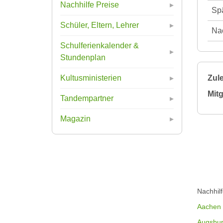
Nachhilfe Preise
Spä
Schüler, Eltern, Lehrer
Nac
Schulferienkalender &
Stundenplan
Zule
Kultusministerien
Mitg
Tandempartner
Magazin
Nachhil
Aachen
Augsbu