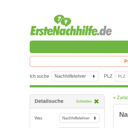
P
Ich suche
PLZ
« Zurü
Detailsuche
Schließen
Na
Was