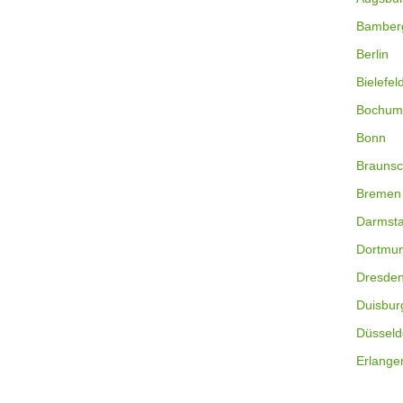
Bamber
Berlin
Bielefel
Bochum
Bonn
Braunsc
Bremen
Darmsta
Dortmu
Dresde
Duisbur
Düsseld
Erlange