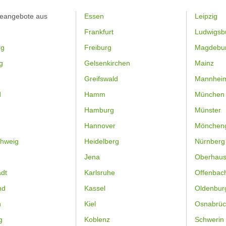
feangebote aus
Essen
Leipzig
Frankfurt
Ludwigsb
rg
Freiburg
Magdebu
g
Gelsenkirchen
Mainz
Greifswald
Mannhei
d
Hamm
München
Hamburg
Münster
Hannover
Mönchen
hweig
Heidelberg
Nürnberg
Jena
Oberhau
dt
Karlsruhe
Offenbac
nd
Kassel
Oldenbur
n
Kiel
Osnabrüc
g
Koblenz
Schwerin