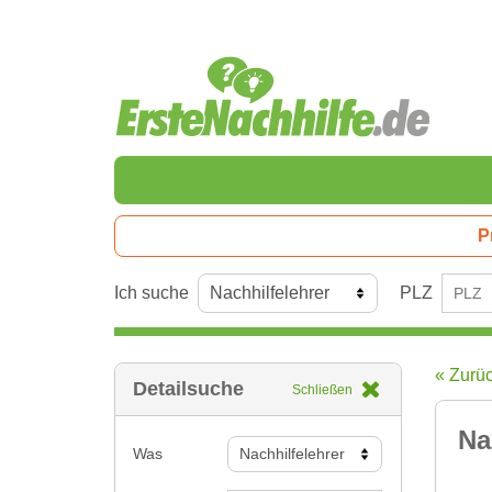
P
Ich suche
PLZ
« Zurü
Detailsuche
Schließen
Na
Was