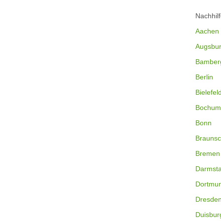
Nachhil
Aachen
Augsbu
Bamber
Berlin
Bielefel
Bochum
Bonn
Braunsc
Bremen
Darmsta
Dortmu
Dresde
Duisbur