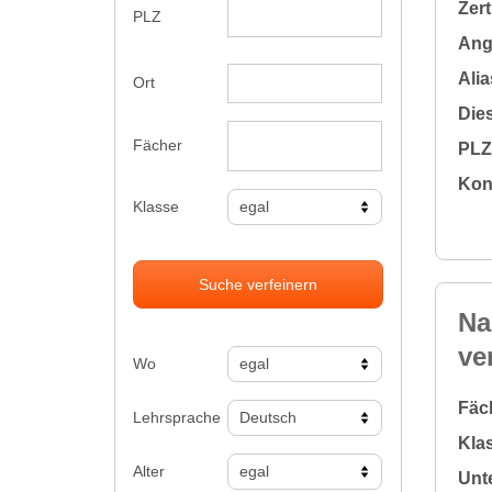
Zert
PLZ
Ange
Alia
Ort
Dies
Fächer
PLZ 
Kon
Klasse
Suche verfeinern
Na
ve
Wo
Fäc
Lehrsprache
Klas
Alter
Unte