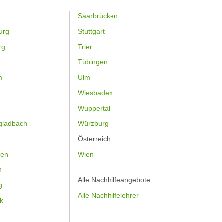
Saarbrücken
urg
Stuttgart
rg
Trier
Tübingen
m
Ulm
Wiesbaden
Wuppertal
gladbach
Würzburg
Österreich
sen
Wien
h
Alle Nachhilfeangebote
g
Alle Nachhilfelehrer
k