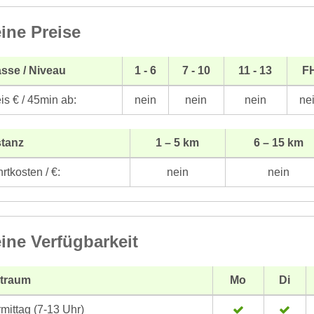
ine Preise
sse / Niveau
1 - 6
7 - 10
11 - 13
F
is € / 45min ab:
nein
nein
nein
ne
stanz
1 – 5 km
6 – 15 km
rtkosten / €:
nein
nein
ine Verfügbarkeit
itraum
Mo
Di
mittag (7-13 Uhr)