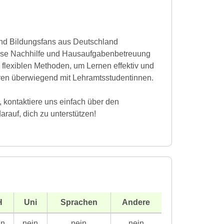
und Bildungsfans aus Deutschland
lasse Nachhilfe und Hausaufgabenbetreuung
d flexiblen Methoden, um Lernen effektiv und
ren überwiegend mit Lehramtsstudentinnen.
 kontaktiere uns einfach über den
rauf, dich zu unterstützen!
H
Uni
Sprachen
Andere
in
nein
nein
nein