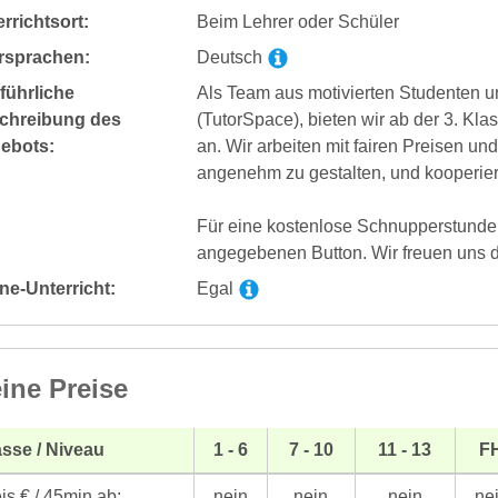
rrichtsort:
Beim Lehrer oder Schüler
rsprachen:
Deutsch
führliche
Als Team aus motivierten Studenten 
chreibung des
(TutorSpace), bieten wir ab der 3. K
ebots:
an. Wir arbeiten mit fairen Preisen un
angenehm zu gestalten, und kooperie
Für eine kostenlose Schnupperstunde,
angegebenen Button. Wir freuen uns da
ne-Unterricht:
Egal
ine Preise
sse / Niveau
1 - 6
7 - 10
11 - 13
F
is € / 45min ab:
nein
nein
nein
ne