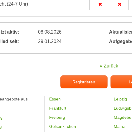
ht (24-7 Uhr)
tzt aktiv:
08.08.2026
Aktualisier
lied seit:
29.01.2024
Aufgegeb
« Zurück
Registrieren
L
feangebote aus
Essen
Leipzig
Frankfurt
Ludwigsb
rg
Freiburg
Magdebu
g
Gelsenkirchen
Mainz