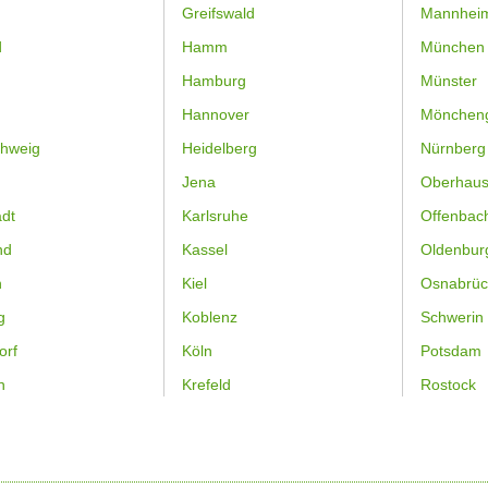
Greifswald
Mannhei
d
Hamm
München
Hamburg
Münster
Hannover
Mönchen
hweig
Heidelberg
Nürnberg
Jena
Oberhau
dt
Karlsruhe
Offenbac
nd
Kassel
Oldenbur
n
Kiel
Osnabrüc
g
Koblenz
Schwerin
orf
Köln
Potsdam
n
Krefeld
Rostock