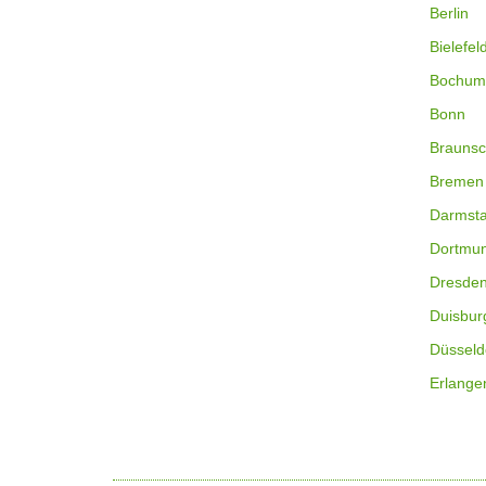
Berlin
Bielefel
Bochum
Bonn
Braunsc
Bremen
Darmsta
Dortmu
Dresde
Duisbur
Düsseld
Erlange