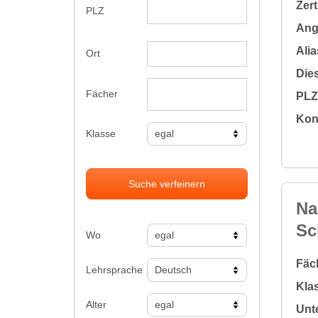
Zert
PLZ
Ange
Alia
Ort
Dies
Fächer
PLZ 
Kon
Klasse
Suche verfeinern
Na
Sc
Wo
Fäc
Lehrsprache
Klas
Alter
Unte