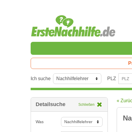
P
Ich suche
PLZ
« Zurü
Detailsuche
Schließen
Na
Was