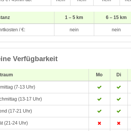
stanz
1 – 5 km
6 – 15 km
rtkosten / €:
nein
nein
ine Verfügbarkeit
itraum
Mo
Di
mittag (7-13 Uhr)
hmittag (13-17 Uhr)
nd (17-21 Uhr)
t (21-24 Uhr)