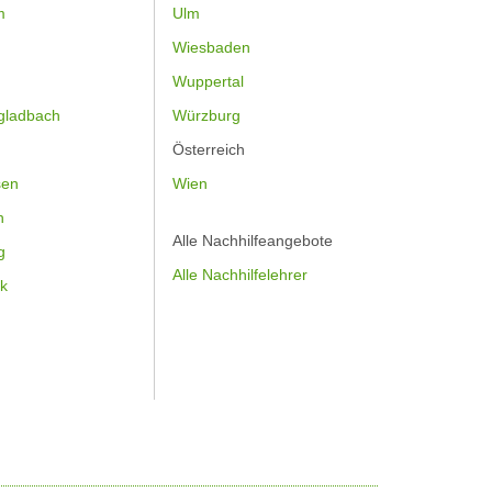
m
Ulm
Wiesbaden
Wuppertal
gladbach
Würzburg
Österreich
sen
Wien
h
Alle Nachhilfeangebote
g
Alle Nachhilfelehrer
k