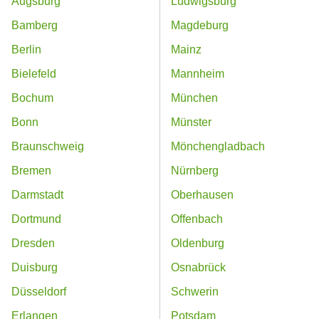
Augsburg
Ludwigsburg
Bamberg
Magdeburg
Berlin
Mainz
Bielefeld
Mannheim
Bochum
München
Bonn
Münster
Braunschweig
Mönchengladbach
Bremen
Nürnberg
Darmstadt
Oberhausen
Dortmund
Offenbach
Dresden
Oldenburg
Duisburg
Osnabrück
Düsseldorf
Schwerin
Erlangen
Potsdam