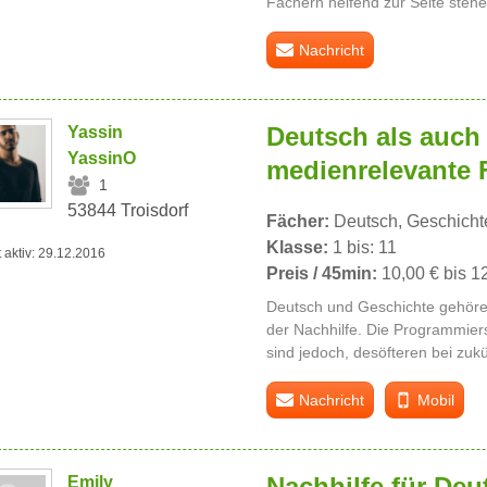
Fächern helfend zur Seite stehe
Nachricht
Deutsch als auch
Yassin
YassinO
medienrelevante 
1
53844 Troisdorf
Fächer:
Deutsch, Geschicht
Klasse:
1 bis: 11
t aktiv: 29.12.2016
Preis / 45min:
10,00 € bis 1
Deutsch und Geschichte gehöre
der Nachhilfe. Die Programmi
sind jedoch, desöfteren bei zuk
Nachricht
Mobil
Nachhilfe für Deu
Emily