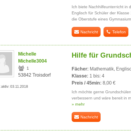
Ich biete Nachhilfeunterricht i
Englisch für Schüler der Klasse 
die Oberstufe eines Gymnasiums
Nachricht
Telefon
Hilfe für Grundsc
Michelle
Michelle3004
1
Fächer:
Mathematik, Englis
53842 Troisdorf
Klasse:
1 bis: 4
Preis / 45min:
8,00 €
t aktiv: 03.11.2018
Ich möchte gerne Grundschülern
verbessern und wäre bereit in 
» mehr
Nachricht