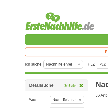
P
Ich suche
PLZ
Nac
Detailsuche
Schließen
36
Anbi
Was