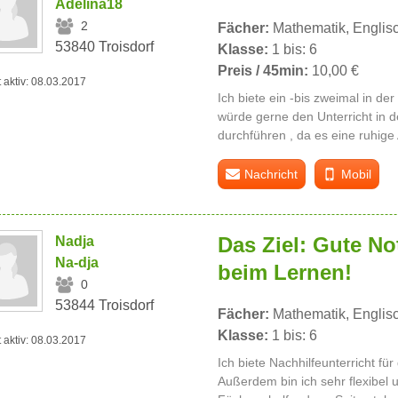
Adelina18
2
Fächer:
Mathematik, Englis
53840 Troisdorf
Klasse:
1 bis: 6
Preis / 45min:
10,00 €
t aktiv: 08.03.2017
Ich biete ein -bis zweimal in de
würde gerne den Unterricht in de
durchführen , da es eine ruhig
Nachricht
Mobil
Das Ziel: Gute N
Nadja
Na-dja
beim Lernen!
0
53844 Troisdorf
Fächer:
Mathematik, Englisc
Klasse:
1 bis: 6
t aktiv: 08.03.2017
Ich biete Nachhilfeunterricht für
Außerdem bin ich sehr flexibel