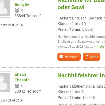
EmilySv
oder Sowi
0
53844 Troisdorf
Fächer:
Englisch, Deutsch, 
Klasse:
1 bis: 10
t aktiv: 21.09.2016
Preis / 45min:
5,00 €
Hej! Ich biete hier Nachhilfeunte
Englisch und Sozialwissenschaft
eventuell auch 11 an. ...
» mehr
Nachricht
Mobil
Nachhilfelehrer in
Ehsan
EhsanR
0
Fächer:
Mathematik, Englis
53842 Troisdorf
Klasse:
1 bis: 6
Preis / 45min:
10,00 €
t aktiv: 28.08.2016
Ich bin 15 Jahre alt und bin Sc