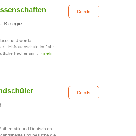
issenschaften
Details
, Biologie
 Klasse und werde
 der Liebfrauenschule im Jahr
tliche Fächer sin...
» mehr
undschüler
Details
h
n Mathematik und Deutsch an
ahrgangsbeste und besuche die