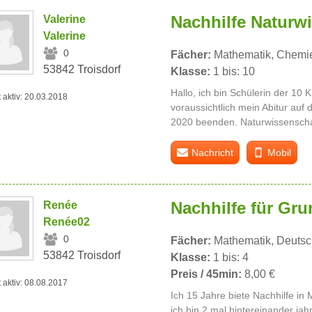
Nachhilfe Naturw
Valerine
Valerine
0
Fächer:
Mathematik, Chemie
53842 Troisdorf
Klasse:
1 bis: 10
Hallo, ich bin Schülerin der 10
t aktiv: 20.03.2018
voraussichtlich mein Abitur auf
2020 beenden. Naturwissenschaf
Nachricht
Mobil
Nachhilfe für Gr
Renée
Renée02
0
Fächer:
Mathematik, Deutsc
53842 Troisdorf
Klasse:
1 bis: 4
Preis / 45min:
8,00 €
t aktiv: 08.08.2017
Ich 15 Jahre biete Nachhilfe i
ich bin 2 mal hintereinander j