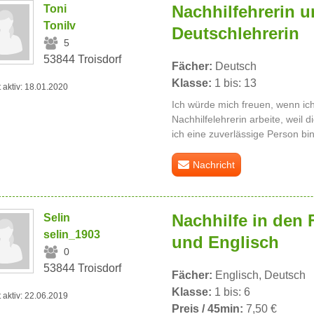
Nachhilfehrerin 
Toni
ToniIv
Deutschlehrerin
5
53844 Troisdorf
Fächer:
Deutsch
Klasse:
1 bis: 13
t aktiv: 18.01.2020
Ich würde mich freuen, wenn ich
Nachhilfelehrerin arbeite, weil 
ich eine zuverlässige Person bin
Nachricht
Nachhilfe in den
Selin
selin_1903
und Englisch
0
53844 Troisdorf
Fächer:
Englisch, Deutsch
Klasse:
1 bis: 6
t aktiv: 22.06.2019
Preis / 45min:
7,50 €