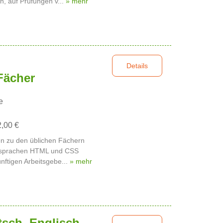
n, auf Prüfungen v...
» mehr
Details
Fächer
e
2,00 €
n zu den üblichen Fächern
ersprachen HTML und CSS
ünftigen Arbeitsgebe...
» mehr
tsch, Englisch