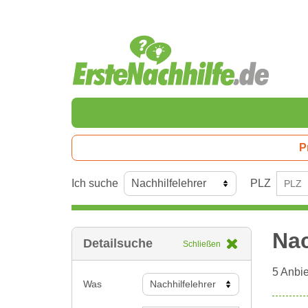
P
Ich suche
PLZ
Nac
Detailsuche
Schließen
5
Anbie
Was