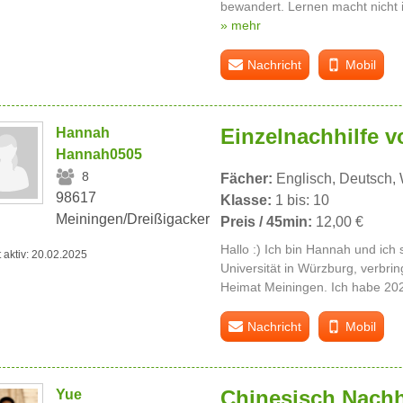
bewandert. Lernen macht nicht i
» mehr
Nachricht
Mobil
Einzelnachhilfe v
Hannah
Hannah0505
8
Fächer:
Englisch, Deutsch, W
98617
Klasse:
1 bis: 10
Meiningen/Dreißigacker
Preis / 45min:
12,00 €
Hallo :) Ich bin Hannah und ich
t aktiv: 20.02.2025
Universität in Würzburg, verbrin
Heimat Meiningen. Ich habe 202
Nachricht
Mobil
Chinesisch Nachh
Yue