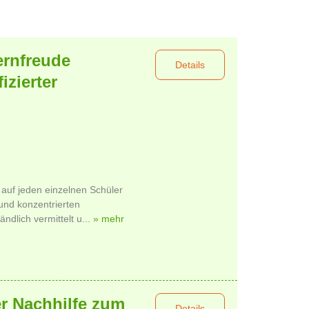
ernfreude
Details
izierter
 auf jeden einzelnen Schüler
 und konzentrierten
dlich vermittelt u...
» mehr
er Nachhilfe zum
Details