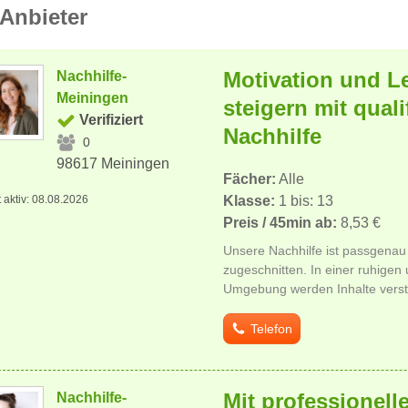
Anbieter
Motivation und L
Nachhilfe-
Meiningen
steigern mit qualif
Verifiziert
Nachhilfe
0
98617 Meiningen
Fächer:
Alle
t aktiv: 08.08.2026
Klasse:
1 bis: 13
Preis / 45min ab:
8,53 €
Unsere Nachhilfe ist passgenau
zugeschnitten. In einer ruhigen
Umgebung werden Inhalte verstän
Telefon
Mit professionell
Nachhilfe-