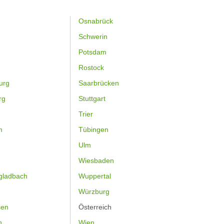
Osnabrück
Schwerin
Potsdam
Rostock
urg
Saarbrücken
rg
Stuttgart
Trier
m
Tübingen
Ulm
Wiesbaden
gladbach
Wuppertal
Würzburg
sen
Österreich
h
Wien