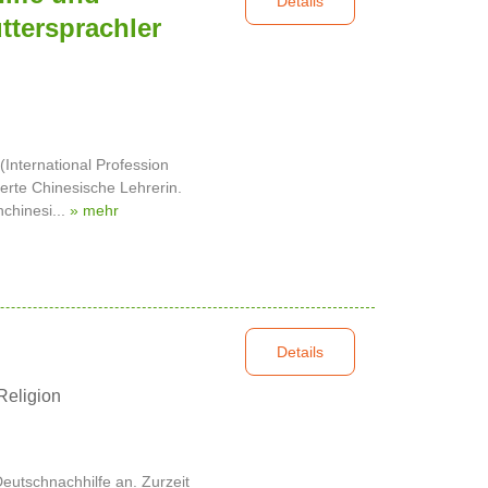
Details
ttersprachler
International Profession
zierte Chinesische Lehrerin.
hchinesi...
» mehr
Details
Religion
 Deutschnachhilfe an. Zurzeit