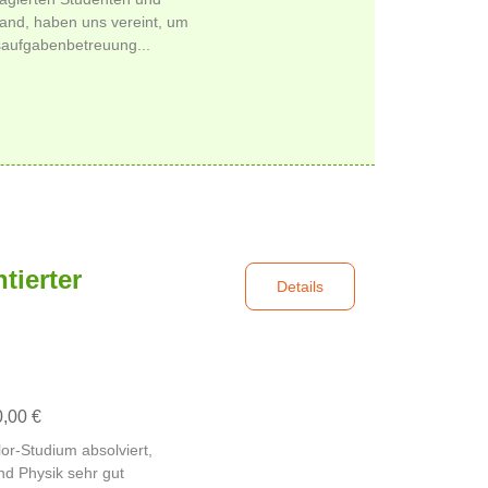
and, haben uns vereint, um
usaufgabenbetreuung...
ierter
Details
0,00 €
or-Studium absolviert,
nd Physik sehr gut