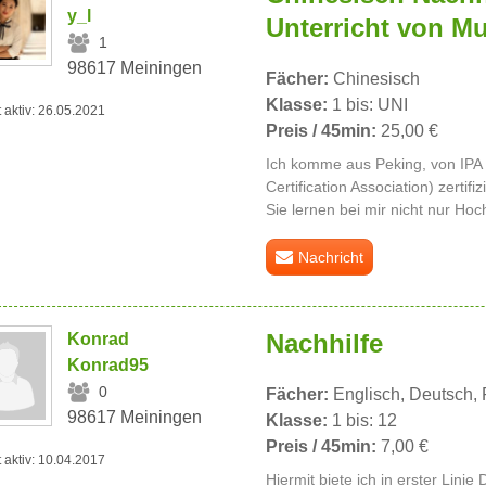
y_l
Unterricht von Mu
1
98617 Meiningen
Fächer:
Chinesisch
Klasse:
1 bis: UNI
t aktiv: 26.05.2021
Preis / 45min:
25,00 €
Ich komme aus Peking, von IPA (
Certification Association) zertifi
Sie lernen bei mir nicht nur Hoc
Nachricht
Nachhilfe
Konrad
Konrad95
0
Fächer:
Englisch, Deutsch, 
98617 Meiningen
Klasse:
1 bis: 12
Preis / 45min:
7,00 €
t aktiv: 10.04.2017
Hiermit biete ich in erster Linie