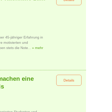
er 45-jähriger Erfahrung in
re motivierten und
ben stets die Note...
» mehr
machen eine
Details
is
agierten Studenten und