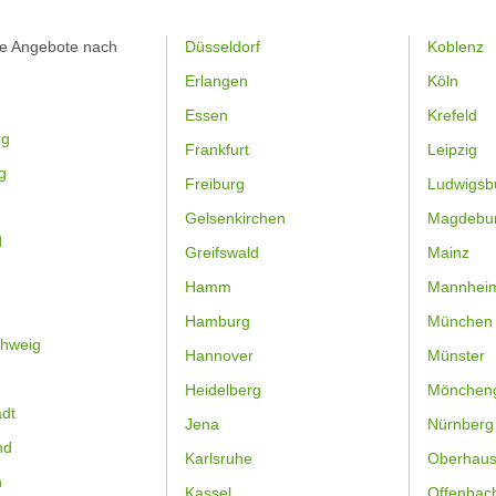
.
fe Angebote nach
Düsseldorf
Koblenz
Erlangen
Köln
Essen
Krefeld
rg
Frankfurt
Leipzig
g
Freiburg
Ludwigsb
Gelsenkirchen
Magdebu
d
Greifswald
Mainz
Hamm
Mannhei
Hamburg
München
hweig
Hannover
Münster
Heidelberg
Mönchen
dt
Jena
Nürnberg
nd
Karlsruhe
Oberhau
n
Kassel
Offenbac