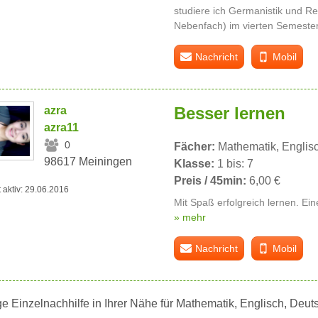
studiere ich Germanistik und Re
Nebenfach) im vierten Semester
Nachricht
Mobil
Besser lernen
azra
azra11
0
Fächer:
Mathematik, Englis
98617 Meiningen
Klasse:
1 bis: 7
Preis / 45min:
6,00 €
t aktiv: 29.06.2016
Mit Spaß erfolgreich lernen. E
» mehr
Nachricht
Mobil
e Einzelnachhilfe in Ihrer Nähe für Mathematik, Englisch, Deu