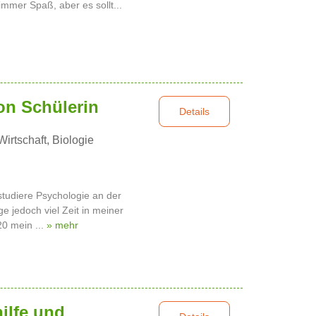
mmer Spaß, aber es sollt...
on Schülerin
Details
irtschaft, Biologie
 studiere Psychologie an der
ge jedoch viel Zeit in meiner
0 mein ...
» mehr
ilfe und