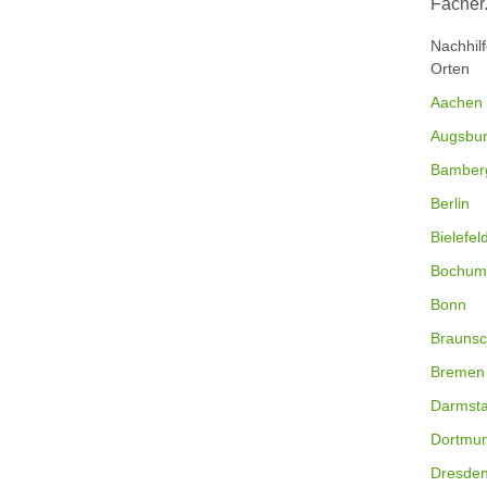
Fächer
Nachhil
Orten
Aachen
Augsbu
Bamber
Berlin
Bielefel
Bochum
Bonn
Braunsc
Bremen
Darmsta
Dortmu
Dresde