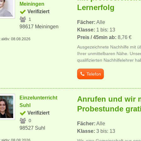
Meiningen
Lernerfolg
Verifiziert
1
Fächer:
Alle
98617 Meiningen
Klasse:
1 bis: 13
Preis / 45min ab:
8,76 €
t aktiv: 08.08.2026
Ausgezeichnete Nachhilfe mit üb
Ihrer unmittelbaren Nähe. Unse
qualifizierten Nachhilfelehrer ha
Telefon
Anrufen und wir 
Einzelunterricht
Suhl
Probestunde grat
Verifiziert
0
Fächer:
Alle
98527 Suhl
Klasse:
3 bis: 13
t aktiv: 08.08.2026
Wir, eine Gemeinschaft aus eng