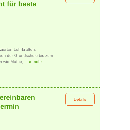
ht für beste
izierten Lehrkräften.
 von der Grundschule bis zum
n wie Mathe, ...
» mehr
vereinbaren
Details
termin