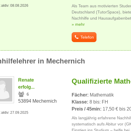
t aktiv: 08.08.2026
Als Team aus motivierten Stude
Deutschland (TutorSpace), biete
Nachhilfe und Hausaufgabenbetr
» mehr
Telefon
hilfelehrer in Mechernich
Qualifizierte Mat
Renate
erfolg...
6
Fächer:
Mathematik
53894 Mechernich
Klasse:
8 bis: FH
Preis / 45min:
17,50 € bis 2
t aktiv: 27.09.2025
Als langjährig erfahrene Nachhilf
systematisch aufs Abitur vor (G
Einstieg ins Studium – helfe bei