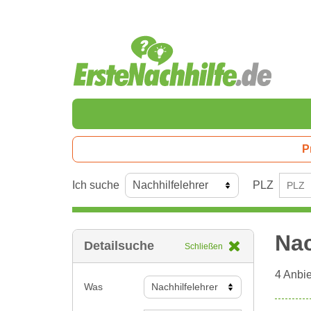
P
Ich suche
PLZ
Nac
Detailsuche
Schließen
4
Anbie
Was