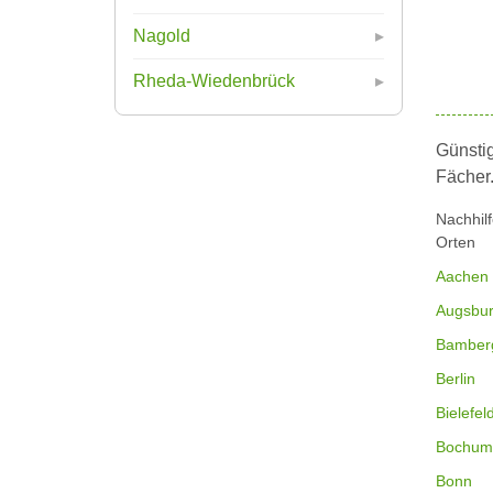
Nagold
Rheda-Wiedenbrück
Günstig
Fächer
Nachhil
Orten
Aachen
Augsbu
Bamber
Berlin
Bielefel
Bochum
Bonn