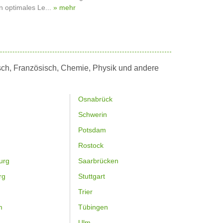
 optimales Le...
» mehr
tsch, Französisch, Chemie, Physik und andere
Osnabrück
Schwerin
Potsdam
Rostock
urg
Saarbrücken
rg
Stuttgart
Trier
m
Tübingen
Ulm