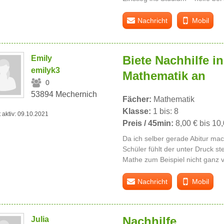
Nachricht
Mobil
Biete Nachhilfe i
Emily
emilyk3
Mathematik an
0
53894 Mechernich
Fächer:
Mathematik
Klasse:
1 bis: 8
t aktiv: 09.10.2021
Preis / 45min:
8,00 € bis 10
Da ich selber gerade Abitur mac
Schüler fühlt der unter Druck ste
Mathe zum Beispiel nicht ganz v
Nachricht
Mobil
Nachhilfe
Julia