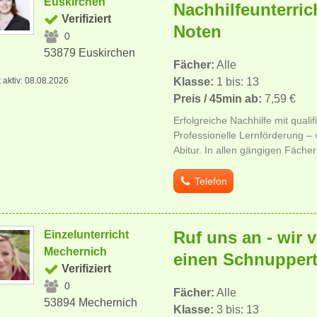
Euskirchen
Nachhilfeunterric
Verifiziert
Noten
0
53879 Euskirchen
Fächer:
Alle
t aktiv: 08.08.2026
Klasse:
1 bis: 13
Preis / 45min ab:
7,59 €
Erfolgreiche Nachhilfe mit qualif
Professionelle Lernförderung –
Abitur. In allen gängigen Fächer
Telefon
Ruf uns an - wir 
Einzelunterricht
Mechernich
einen Schnupper
Verifiziert
0
Fächer:
Alle
53894 Mechernich
Klasse:
3 bis: 13