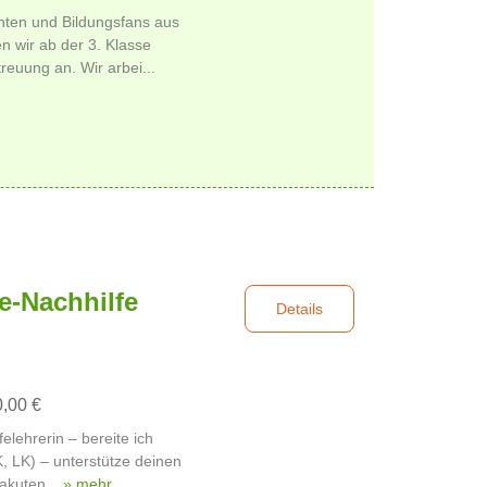
nten und Bildungsfans aus
n wir ab der 3. Klasse
euung an. Wir arbei...
he-Nachhilfe
Details
0,00 €
elehrerin – bereite ich
K, LK) – unterstütze deinen
 akuten...
» mehr