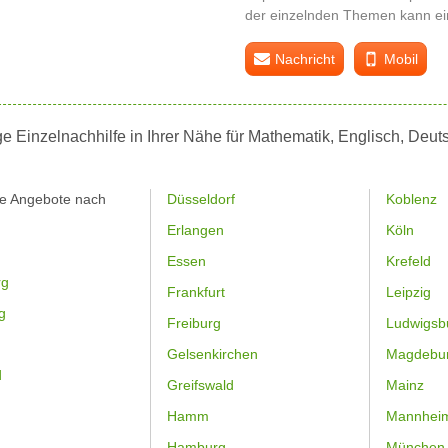
der einzelnden Themen kann ein
Nachricht
Mobil
e Einzelnachhilfe in Ihrer Nähe für Mathematik, Englisch, Deu
.
fe Angebote nach
Düsseldorf
Koblenz
Erlangen
Köln
Essen
Krefeld
rg
Frankfurt
Leipzig
g
Freiburg
Ludwigsb
Gelsenkirchen
Magdebu
d
Greifswald
Mainz
Hamm
Mannhei
Hamburg
München