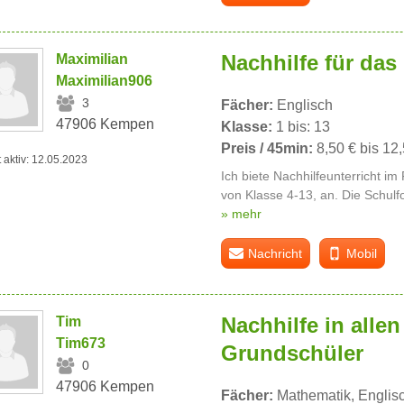
Nachhilfe für das
Maximilian
Maximilian906
3
Fächer:
Englisch
47906 Kempen
Klasse:
1 bis: 13
Preis / 45min:
8,50 € bis 12
t aktiv: 12.05.2023
Ich biete Nachhilfeunterricht im
von Klasse 4-13, an. Die Schulfo
» mehr
Nachricht
Mobil
Nachhilfe in allen
Tim
Tim673
Grundschüler
0
47906 Kempen
Fächer:
Mathematik, Englis