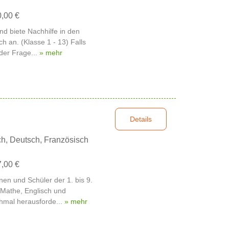
0,00 €
d biete Nachhilfe in den
 an. (Klasse 1 - 13) Falls
der Frage...
» mehr
Details
h, Deutsch, Französisch
7,00 €
nnen und Schüler der 1. bis 9.
 Mathe, Englisch und
hmal herausforde...
» mehr