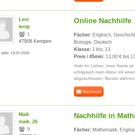
Online Nachhilfe
Leni
lenip
1
Fächer:
Englisch, Geschicht
47906 Kempen
Biologie, Deutsch
Klasse:
1 bis: 13
t aktiv: 19.05.2026
Preis / 45min:
13,00 € bis 1
Hallo ihr Lieben, mein Name ist
erfolgreich mein Abitur mit ein
abgeschlossen. Bereits während
Nachricht
Nachhilfe in Mat
Maik
maik_26
0
Fächer:
Mathematik, Englis