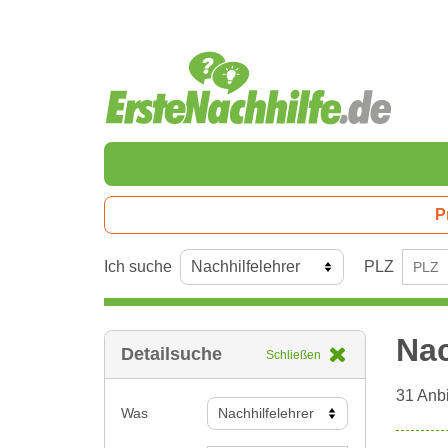
P
Ich suche
PLZ
Nac
Detailsuche
Schließen
31
Anbi
Was