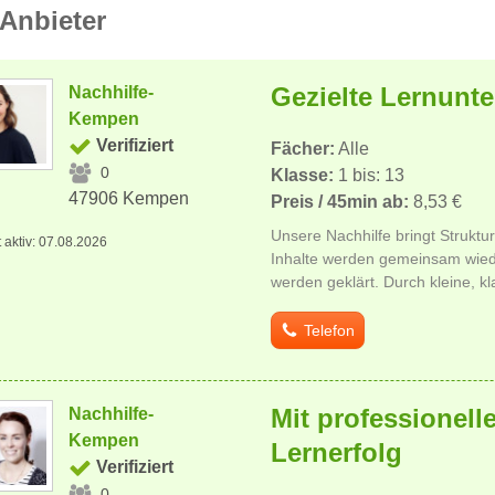
Anbieter
Gezielte Lernunt
Nachhilfe-
Kempen
Verifiziert
Fächer:
Alle
0
Klasse:
1 bis: 13
47906 Kempen
Preis / 45min ab:
8,53 €
Unsere Nachhilfe bringt Struktur
t aktiv: 07.08.2026
Inhalte werden gemeinsam wied
werden geklärt. Durch kleine, kl
Telefon
Mit professionell
Nachhilfe-
Kempen
Lernerfolg
Verifiziert
0