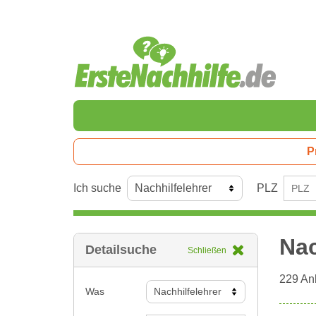
P
Ich suche
PLZ
Nac
Detailsuche
Schließen
229
Anb
Was