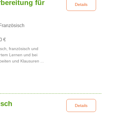
bereitung für
Details
Französisch
0 €
isch, französisch und
ertem Lernen und bei
rbeiten und Klausuren ...
isch
Details