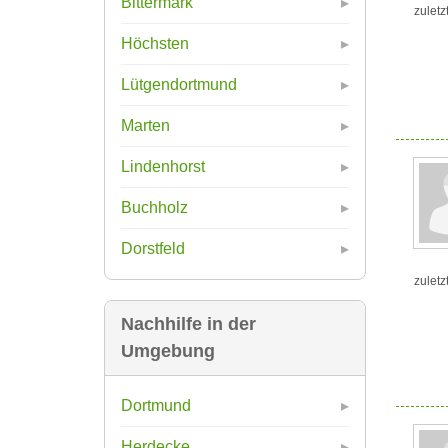
Bittermark
zuletz
Höchsten
Lütgendortmund
Marten
Lindenhorst
Buchholz
Dorstfeld
zuletz
Nachhilfe in der
Umgebung
Dortmund
Herdecke