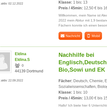
Klasse:
1 bis: 13
t aktiv: 02.12.2022
Preis / 45min:
12,50 € bis 1
Willkommen, mein Name ist Ale
2022 mein Abitur mit 1,9 besta
Fächern konnte ich einen beso
Nachricht
Mobil
Nachhilfe bei
Eldina
Eldina.S
Englisch,Deutsch
0
Bio,Sowi und EK
44139 Dortmund
t aktiv: 22.09.2022
Fächer:
Deutsch, Chemie, E
Sozialwissenschaften, Biolo
Klasse:
1 bis: 10
Preis / 45min:
13,00 € bis 1
Hallo! Ich biete hier 6 Unterric