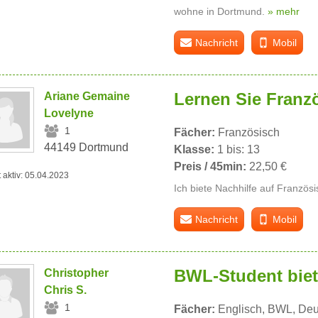
wohne in Dortmund.
» mehr
Nachricht
Mobil
Lernen Sie Franz
Ariane Gemaine
Lovelyne
1
Fächer:
Französisch
44149 Dortmund
Klasse:
1 bis: 13
Preis / 45min:
22,50 €
t aktiv: 05.04.2023
Ich biete Nachhilfe auf Französ
Nachricht
Mobil
BWL-Student biet
Christopher
Chris S.
1
Fächer:
Englisch, BWL, Deu