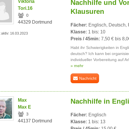
Nachhilfe und Vor
Viktoria
Tori.16
Klausuren
0
44329 Dortmund
Fächer:
Englisch, Deutsch, 
Klasse:
1 bis: 10
t aktiv: 16.03.2023
Preis / 45min:
7,50 € bis 8,0
Habt ihr Schwierigkeiten in Engl
deutsch? Ich kann bei organisi
individueller Vorbereitung auf A
» mehr
Nachricht
Nachhilfe in Engl
Max
Max E
3
Fächer:
Englisch
44137 Dortmund
Klasse:
1 bis: 13
Preis / 45min:
15,00 €