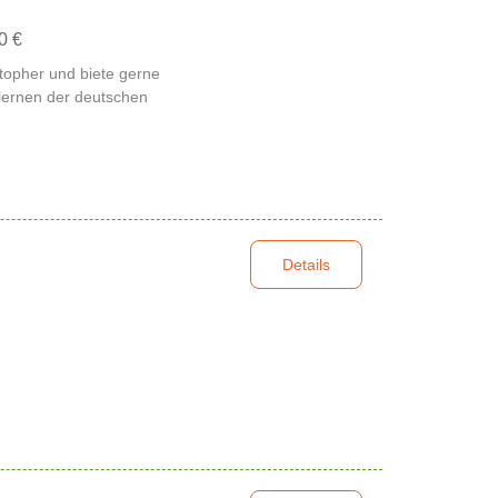
0 €
topher und biete gerne
lernen der deutschen
Details