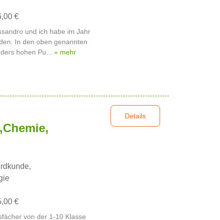
6,00 €
ssandro und ich habe im Jahr
nden. In den oben genannten
nders hohen Pu...
» mehr
Details
,Chemie,
rdkunde,
gie
5,00 €
htsfächer von der 1-10 Klasse