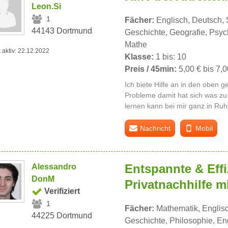
Leon.Si
1
Fächer:
Englisch, Deutsch,
44143 Dortmund
Geschichte, Geografie, Psych
Mathe
t aktiv: 22.12.2022
Klasse:
1 bis: 10
Preis / 45min:
5,00 € bis 7,0
Ich biete Hilfe an in den oben
Probleme damit hat sich was zu
lernen kann bei mir ganz in Ru
Nachricht
Mobil
Entspannte & Effi
Alessandro
DonM
Privatnachhilfe mi
Verifiziert
1
Fächer:
Mathematik, Englisc
44225 Dortmund
Geschichte, Philosophie, Eng