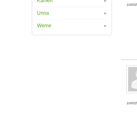
Kamen
zuletz
Unna
Werne
zuletz