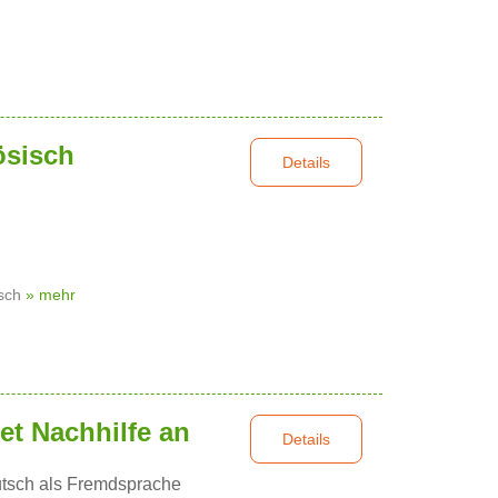
ösisch
Details
isch
» mehr
et Nachhilfe an
Details
tsch als Fremdsprache