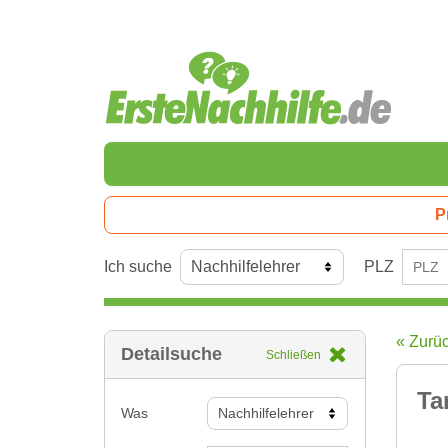
P
Ich suche
PLZ
« Zurü
Detailsuche
Schließen
Ta
Was