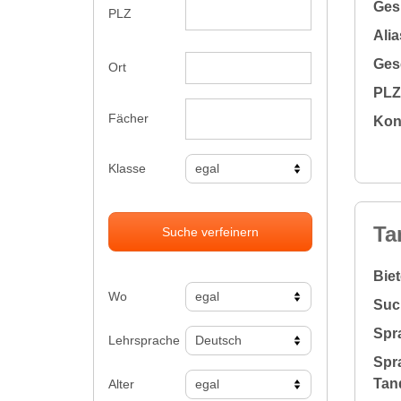
Gesu
PLZ
Alia
Gesc
Ort
PLZ 
Fächer
Kon
Klasse
Ta
Suche verfeinern
Bie
Wo
Suc
Spr
Lehrsprache
Spr
Tan
Alter