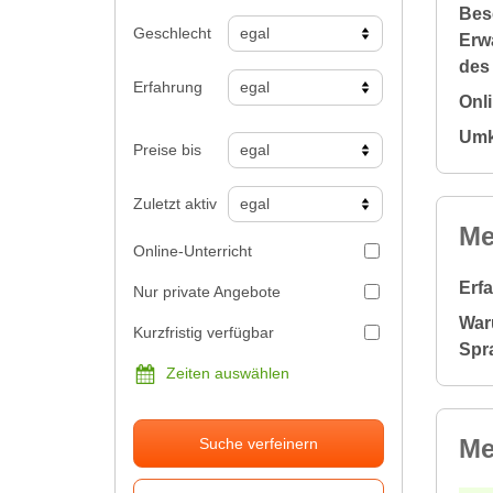
Bes
Geschlecht
Erw
des
Erfahrung
Onl
Umk
Preise bis
Zuletzt aktiv
Me
Online-Unterricht
Erf
Nur private Angebote
War
Kurzfristig verfügbar
Spr
Zeiten auswählen
Me
Suche verfeinern