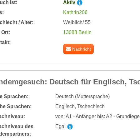
ch ist:
Aktiv
s:
Kathrin206
hlecht / Alter:
Weiblich/ 55
Ort:
13088 Berlin
takt:
Nachricht
ndemgesuch: Deutsch für Englisch, Ts
te Sprachen:
Deutsch (Muttersprache)
he Sprachen:
Englisch, Tschechisch
achniveau:
von: A1 - Anfänger bis: A2 - Grundleg
achniveau des
Egal
dempartners: