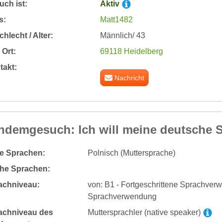
ch ist:
Aktiv
s:
Matt1482
hlecht / Alter:
Männlich/ 43
Ort:
69118 Heidelberg
takt:
Nachricht
ndemgesuch: Ich will meine deutsche S
te Sprachen:
Polnisch (Muttersprache)
he Sprachen:
achniveau:
von: B1 - Fortgeschrittene Sprachverw
Sprachverwendung
achniveau des
Muttersprachler (native speaker)