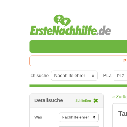
P
Ich suche
PLZ
« Zurü
Detailsuche
Schließen
Ta
Was