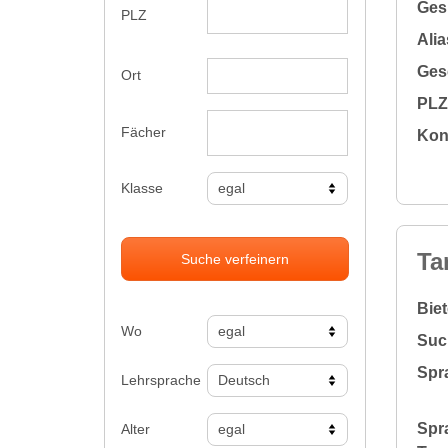
Gesu
PLZ
Alia
Gesc
Ort
PLZ 
Fächer
Kon
Klasse
Ta
Suche verfeinern
Bie
Wo
Suc
Spr
Lehrsprache
Spr
Alter