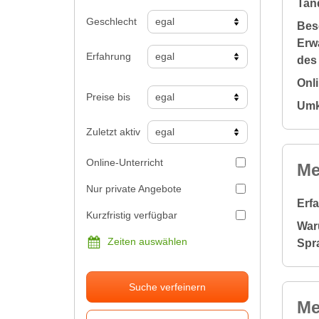
Tan
Geschlecht
Bes
Erw
Erfahrung
des
Onl
Preise bis
Umk
Zuletzt aktiv
Online-Unterricht
Me
Nur private Angebote
Erf
Kurzfristig verfügbar
War
Zeiten auswählen
Spr
Suche verfeinern
Me