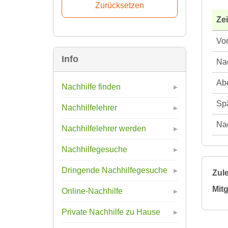
Ze
Vor
Info
Nac
Abe
Nachhilfe finden
Spä
Nachhilfelehrer
Nac
Nachhilfelehrer werden
Nachhilfegesuche
Dringende Nachhilfegesuche
Zule
Mitg
Online-Nachhilfe
Private Nachhilfe zu Hause