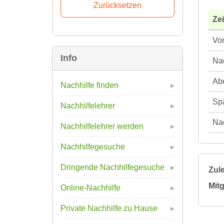
Ze
Vor
Info
Nac
Abe
Nachhilfe finden
Spä
Nachhilfelehrer
Nac
Nachhilfelehrer werden
Nachhilfegesuche
Dringende Nachhilfegesuche
Zule
Mitg
Online-Nachhilfe
Private Nachhilfe zu Hause