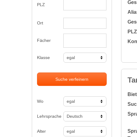
Gesu
PLZ
Alia
Gesc
Ort
PLZ 
Fächer
Kon
Klasse
Ta
Suche verfeinern
Bie
Wo
Suc
Spr
Lehrsprache
Spr
Alter