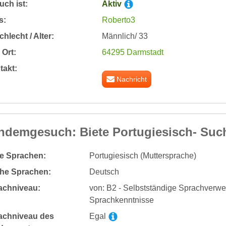
ch ist:
Aktiv
s:
Roberto3
hlecht / Alter:
Männlich/ 33
Ort:
64295 Darmstadt
takt:
Nachricht
ndemgesuch: Biete Portugiesisch- Suc
te Sprachen:
Portugiesisch (Muttersprache)
he Sprachen:
Deutsch
achniveau:
von: B2 - Selbstständige Sprachverw
Sprachkenntnisse
achniveau des
Egal