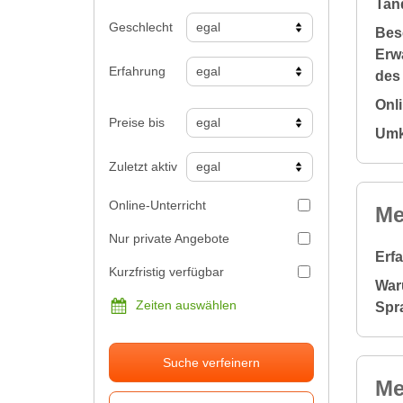
Tan
Geschlecht
Bes
Erw
Erfahrung
des
Onl
Preise bis
Umk
Zuletzt aktiv
Online-Unterricht
Me
Nur private Angebote
Erf
Kurzfristig verfügbar
War
Zeiten auswählen
Spr
Suche verfeinern
Me