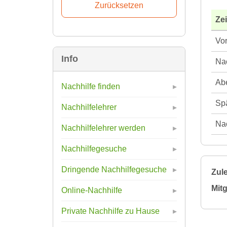
Ze
Vor
Info
Nac
Abe
Nachhilfe finden
Spä
Nachhilfelehrer
Nac
Nachhilfelehrer werden
Nachhilfegesuche
Dringende Nachhilfegesuche
Zule
Mitg
Online-Nachhilfe
Private Nachhilfe zu Hause