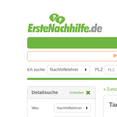
P
Ich suche
PLZ
« Zurü
Detailsuche
Schließen
Ta
Was