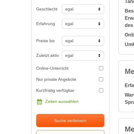
Tan
Geschlecht
Bes
Erw
Erfahrung
des
Onl
Preise bis
Umk
Zuletzt aktiv
Online-Unterricht
Me
Nur private Angebote
Erf
Kurzfristig verfügbar
War
Zeiten auswählen
Spr
Suche verfeinern
Me