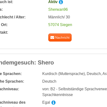
ch ist:
Aktiv
s:
Sherwan96
hlecht / Alter:
Männlich/ 30
Ort:
57074 Siegen
takt:
Nachricht
ndemgesuch: Shero
te Sprachen:
Kurdisch (Muttersprache), Deutsch, Ar
he Sprachen:
Deutsch
achniveau:
von: B2 - Selbstständige Sprachverw
Sprachkenntnisse
achniveau des
Egal