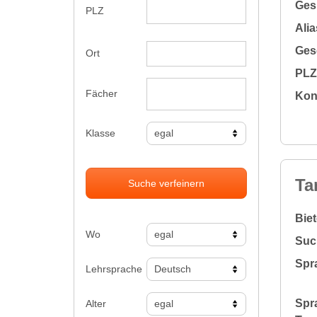
Gesu
PLZ
Alia
Gesc
Ort
PLZ 
Fächer
Kon
Klasse
Ta
Suche verfeinern
Bie
Wo
Suc
Spr
Lehrsprache
Spr
Alter