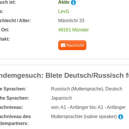
ch ist:
Aktiv
s:
LevG
hlecht / Alter:
Männlich/ 33
Ort:
48161 Münster
takt:
Nachricht
ndemgesuch: BIete Deutsch/Russisch f
te Sprachen:
Russisch (Muttersprache), Deutsch
he Sprachen:
Japanisch
achniveau:
von: A1 - Anfänger bis: A1 - Anfänger
achniveau des
Muttersprachler (native speaker)
dempartners: