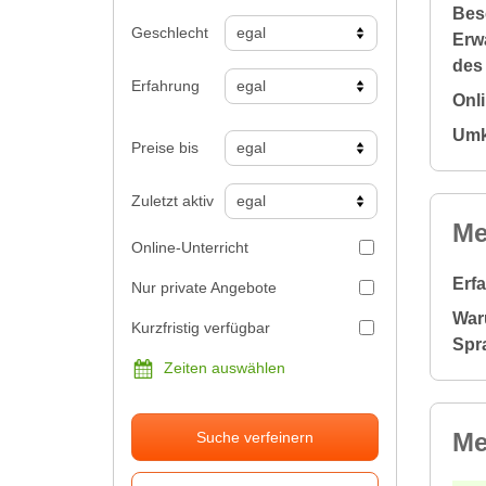
Bes
Geschlecht
Erw
des
Erfahrung
Onl
Umk
Preise bis
Zuletzt aktiv
Me
Online-Unterricht
Erf
Nur private Angebote
War
Kurzfristig verfügbar
Spr
Zeiten auswählen
Me
Suche verfeinern