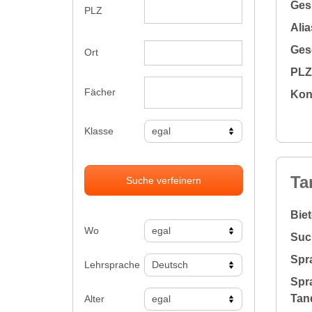
Gesu
PLZ
Alia
Gesc
Ort
PLZ 
Fächer
Kon
Klasse
Ta
Suche verfeinern
Bie
Wo
Suc
Spr
Lehrsprache
Spr
Tan
Alter