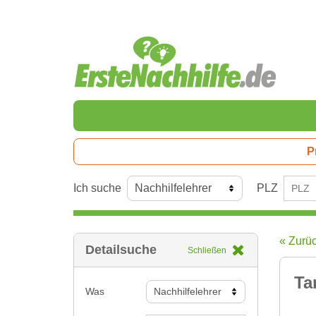
P
Ich suche
PLZ
« Zurü
Detailsuche
Schließen
Ta
Was