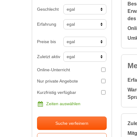
Bes
Geschlecht
Erw
des
Erfahrung
Onl
Umk
Preise bis
Zuletzt aktiv
Me
Online-Unterricht
Erf
Nur private Angebote
War
Kurzfristig verfügbar
Spr
Zeiten auswählen
Zule
Suche verfeinern
Mitg