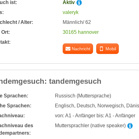
ch ist:
Aktiv
s:
valeryk
hlecht / Alter:
Männlich/ 62
Ort:
30165 hannover
takt:
Nachricht
Mobil
ndemgesuch: tandemgesuch
te Sprachen:
Russisch (Muttersprache)
he Sprachen:
Englisch, Deutsch, Norwegisch, Däni
achniveau:
von: A1 - Anfänger bis: A1 - Anfänger
achniveau des
Muttersprachler (native speaker)
dempartners: