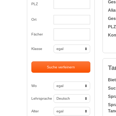
Gesu
PLZ
Alia
Gesc
Ort
PLZ 
Fächer
Kon
Klasse
Ta
Suche verfeinern
Bie
Wo
Suc
Spr
Lehrsprache
Spr
Tan
Alter