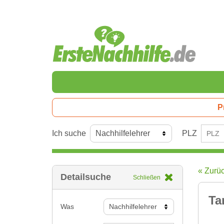
P
Ich suche
PLZ
« Zurü
Detailsuche
Schließen
Ta
Was